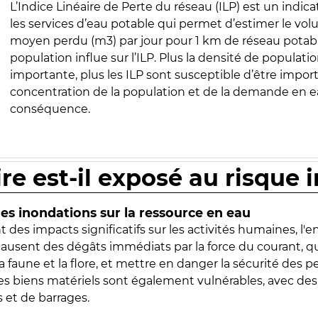
L’Indice Linéaire de Perte du réseau (ILP) est un indica
les services d’eau potable qui permet d’estimer le vo
moyen perdu (m3) par jour pour 1 km de réseau potabl
population influe sur l’ILP. Plus la densité de populatio
importante, plus les ILP sont susceptible d’être import
concentration de la population et de la demande en ea
conséquence.
ire est-il exposé au risque 
s inondations sur la ressource en eau
 des impacts significatifs sur les activités humaines, l'
 causent des dégâts immédiats par la force du courant, q
 faune et la flore, et mettre en danger la sécurité des p
 les biens matériels sont également vulnérables, avec des
 et de barrages.