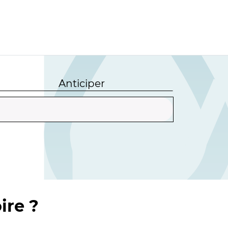
Anticiper
ire ?