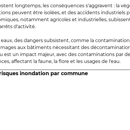
estent longtemps, les conséquences s'aggravent : la vé
tions peuvent être isolées, et des accidents industriels 
omiques, notamment agricoles et industrielles, subissen
rrêts d'activité.
es eaux, des dangers subsistent, comme la contamination
mmages aux bâtiments nécessitant des décontaminations
eau est un impact majeur, avec des contaminations par d
es, affectant la faune, la flore et les usages de l'eau.
 risques inondation par commune