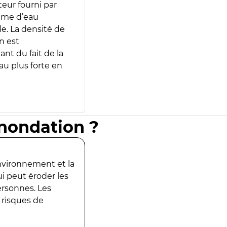
teur fourni par
lume d’eau
e. La densité de
n est
ant du fait de la
u plus forte en
inondation ?
environnement et la
ui peut éroder les
ersonnes. Les
 risques de