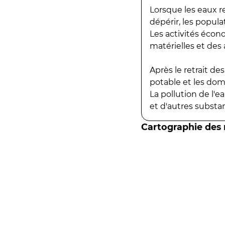
Lorsque les eaux r
dépérir, les popula
Les activités écon
matérielles et des a
Après le retrait d
potable et les do
La pollution de l'
et d'autres substanc
Cartographie des