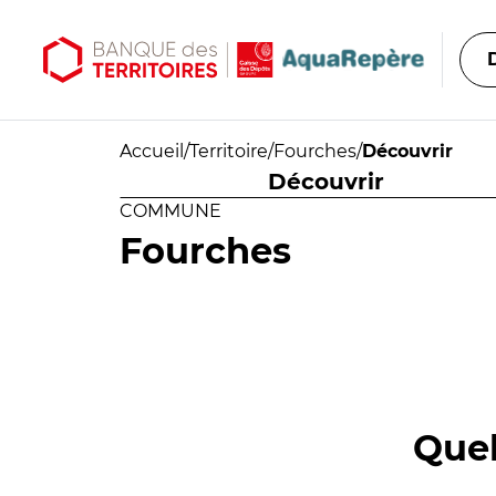
Aller au contenu principal
Aller au menu principal
Accueil
/
Territoire
/
Fourches
/
Découvrir
Découvrir
COMMUNE
Fourches
Quel