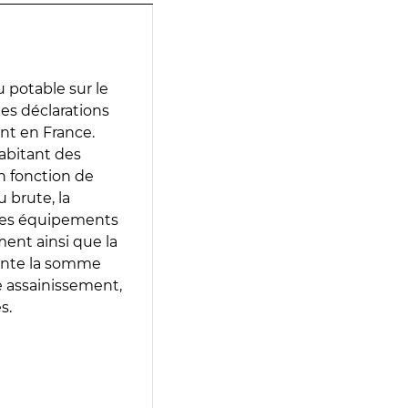
 potable sur le
des déclarations
ent en France.
abitant des
en fonction de
 brute, la
 les équipements
ment ainsi que la
sente la somme
e assainissement,
s.