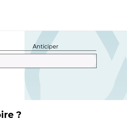
Anticiper
ire ?