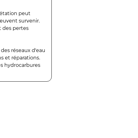
gétation peut
peuvent survenir.
t des pertes
 des réseaux d'eau
 et réparations.
es hydrocarbures