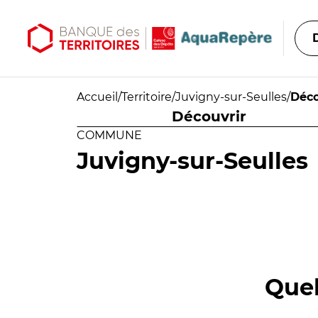
Aller au contenu principal
Aller au menu principal
Accueil
/
Territoire
/
Juvigny-sur-Seulles
/
Déco
Découvrir
COMMUNE
Juvigny-sur-Seulles
Quel