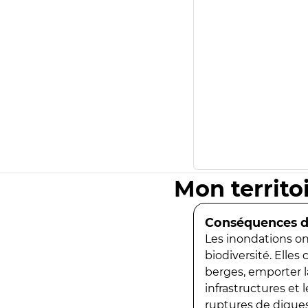
Mon territo
Conséquences de
Les inondations ont
biodiversité. Elles
berges, emporter la
infrastructures et
ruptures de digues