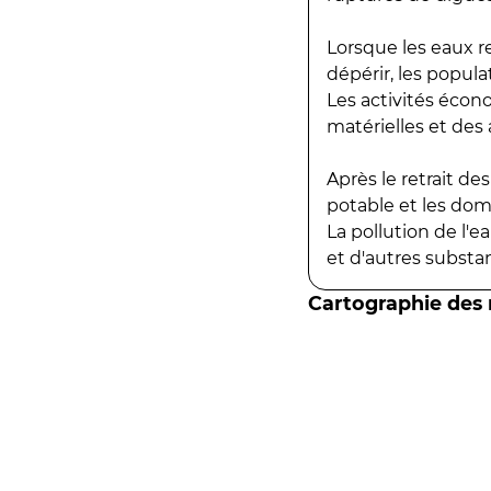
Lorsque les eaux r
dépérir, les popula
Les activités écon
matérielles et des a
Après le retrait d
potable et les do
La pollution de l'
et d'autres substanc
Cartographie des