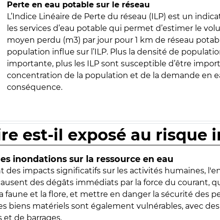
Perte en eau potable sur le réseau
L’Indice Linéaire de Perte du réseau (ILP) est un indica
les services d’eau potable qui permet d’estimer le vo
moyen perdu (m3) par jour pour 1 km de réseau potabl
population influe sur l’ILP. Plus la densité de populatio
importante, plus les ILP sont susceptible d’être import
concentration de la population et de la demande en ea
conséquence.
ire est-il exposé au risque 
s inondations sur la ressource en eau
 des impacts significatifs sur les activités humaines, l'
 causent des dégâts immédiats par la force du courant, q
 faune et la flore, et mettre en danger la sécurité des p
 les biens matériels sont également vulnérables, avec des
 et de barrages.