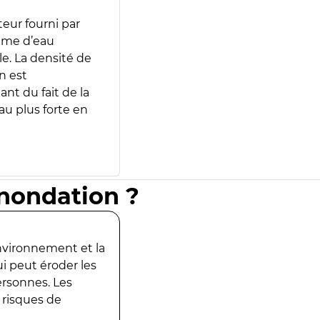
teur fourni par
lume d’eau
e. La densité de
n est
ant du fait de la
u plus forte en
inondation ?
environnement et la
ui peut éroder les
ersonnes. Les
 risques de