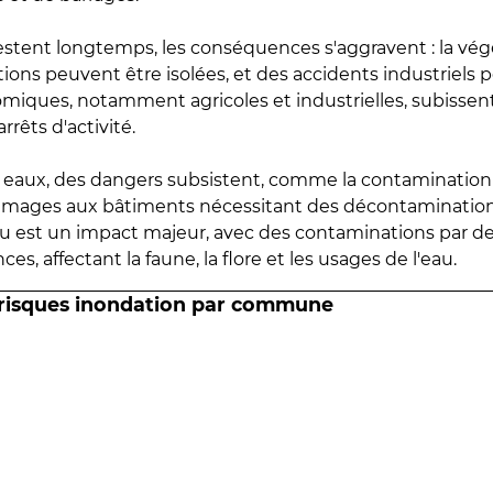
estent longtemps, les conséquences s'aggravent : la vé
tions peuvent être isolées, et des accidents industriels 
omiques, notamment agricoles et industrielles, subissen
rrêts d'activité.
es eaux, des dangers subsistent, comme la contamination
mmages aux bâtiments nécessitant des décontaminations
eau est un impact majeur, avec des contaminations par d
es, affectant la faune, la flore et les usages de l'eau.
 risques inondation par commune