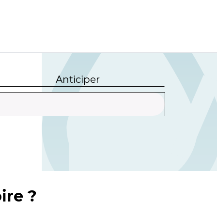
Anticiper
ire ?