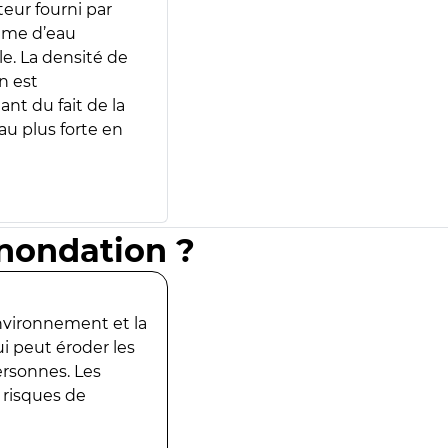
teur fourni par
lume d’eau
e. La densité de
n est
ant du fait de la
u plus forte en
inondation ?
environnement et la
ui peut éroder les
ersonnes. Les
 risques de