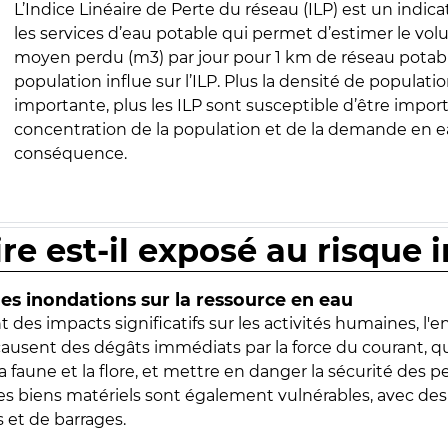
L’Indice Linéaire de Perte du réseau (ILP) est un indica
les services d’eau potable qui permet d’estimer le vo
moyen perdu (m3) par jour pour 1 km de réseau potabl
population influe sur l’ILP. Plus la densité de populatio
importante, plus les ILP sont susceptible d’être import
concentration de la population et de la demande en ea
conséquence.
ire est-il exposé au risque 
s inondations sur la ressource en eau
 des impacts significatifs sur les activités humaines, l'
 causent des dégâts immédiats par la force du courant, q
 faune et la flore, et mettre en danger la sécurité des p
 les biens matériels sont également vulnérables, avec des
 et de barrages.