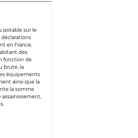
 potable sur le
s déclarations
ent en France.
abitant des
en fonction de
 brute, la
 les équipements
ment ainsi que la
sente la somme
e assainissement,
s.