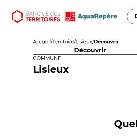
Aller au contenu principal
Aller au menu principal
Accueil
/
Territoire
/
Lisieux
/
Découvrir
Découvrir
COMMUNE
Lisieux
Quel