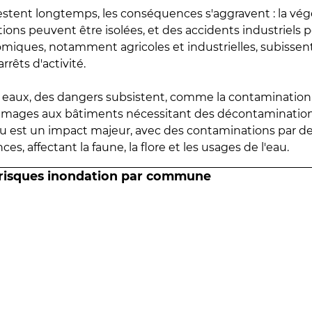
estent longtemps, les conséquences s'aggravent : la vé
tions peuvent être isolées, et des accidents industriels 
omiques, notamment agricoles et industrielles, subissen
rrêts d'activité.
es eaux, des dangers subsistent, comme la contamination
mmages aux bâtiments nécessitant des décontaminations
eau est un impact majeur, avec des contaminations par d
es, affectant la faune, la flore et les usages de l'eau.
 risques inondation par commune