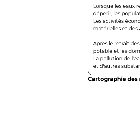
Lorsque les eaux r
dépérir, les popula
Les activités écon
matérielles et des a
Après le retrait d
potable et les do
La pollution de l'
et d'autres substanc
Cartographie des