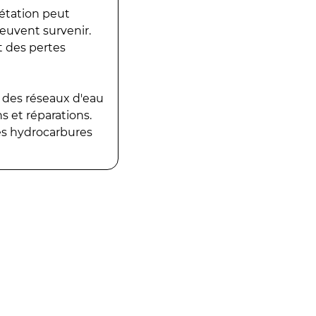
gétation peut
peuvent survenir.
t des pertes
 des réseaux d'eau
 et réparations.
es hydrocarbures