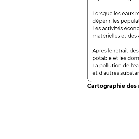
Lorsque les eaux r
dépérir, les popula
Les activités écon
matérielles et des a
Après le retrait d
potable et les do
La pollution de l'
et d'autres substanc
Cartographie des