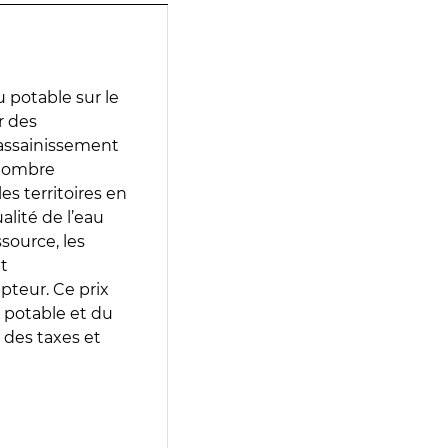
 potable sur le
r des
d’assainissement
 nombre
es territoires en
lité de l’eau
source, les
t
epteur. Ce prix
 potable et du
 des taxes et