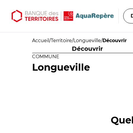
Aller au contenu principal
Aller au menu principal
Accueil
/
Territoire
/
Longueville
/
Découvrir
Découvrir
COMMUNE
Longueville
Quel