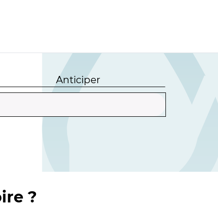
Anticiper
ire ?