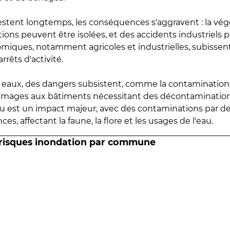
estent longtemps, les conséquences s'aggravent : la vé
tions peuvent être isolées, et des accidents industriels 
omiques, notamment agricoles et industrielles, subissen
rrêts d'activité.
es eaux, des dangers subsistent, comme la contamination
mmages aux bâtiments nécessitant des décontaminations
eau est un impact majeur, avec des contaminations par d
es, affectant la faune, la flore et les usages de l'eau.
 risques inondation par commune