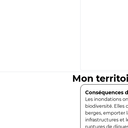
Mon territo
Conséquences de
Les inondations ont
biodiversité. Elles
berges, emporter la
infrastructures et
ruptures de digues