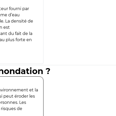
teur fourni par
lume d’eau
e. La densité de
n est
ant du fait de la
u plus forte en
inondation ?
environnement et la
ui peut éroder les
ersonnes. Les
 risques de