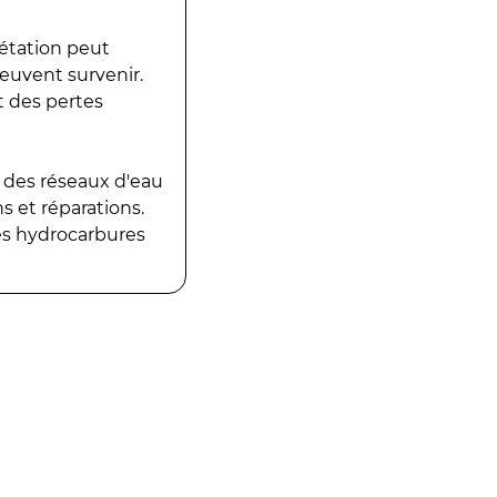
gétation peut
peuvent survenir.
t des pertes
 des réseaux d'eau
 et réparations.
es hydrocarbures