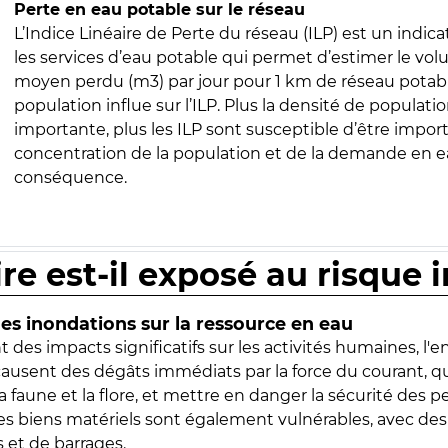
Perte en eau potable sur le réseau
L’Indice Linéaire de Perte du réseau (ILP) est un indica
les services d’eau potable qui permet d’estimer le vo
moyen perdu (m3) par jour pour 1 km de réseau potabl
population influe sur l’ILP. Plus la densité de populatio
importante, plus les ILP sont susceptible d’être import
concentration de la population et de la demande en ea
conséquence.
ire est-il exposé au risque 
s inondations sur la ressource en eau
 des impacts significatifs sur les activités humaines, l'
 causent des dégâts immédiats par la force du courant, q
 faune et la flore, et mettre en danger la sécurité des p
 les biens matériels sont également vulnérables, avec des
 et de barrages.