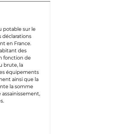
 potable sur le
s déclarations
ent en France.
abitant des
en fonction de
 brute, la
 les équipements
ment ainsi que la
sente la somme
e assainissement,
s.