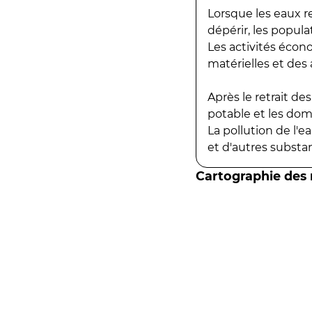
Lorsque les eaux r
dépérir, les popula
Les activités écon
matérielles et des a
Après le retrait d
potable et les do
La pollution de l'
et d'autres substanc
Cartographie des