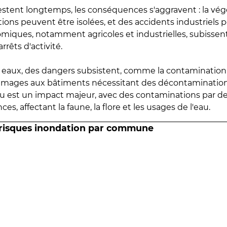
estent longtemps, les conséquences s'aggravent : la vé
tions peuvent être isolées, et des accidents industriels 
omiques, notamment agricoles et industrielles, subissen
rrêts d'activité.
es eaux, des dangers subsistent, comme la contamination
mmages aux bâtiments nécessitant des décontaminations
eau est un impact majeur, avec des contaminations par d
es, affectant la faune, la flore et les usages de l'eau.
 risques inondation par commune