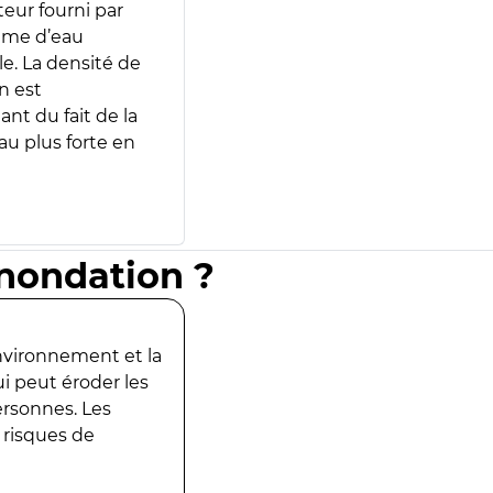
teur fourni par
lume d’eau
e. La densité de
n est
ant du fait de la
u plus forte en
inondation ?
environnement et la
ui peut éroder les
ersonnes. Les
 risques de