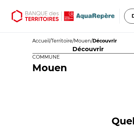
Aller au contenu principal
Aller au menu principal
Accueil
/
Territoire
/
Mouen
/
Découvrir
Découvrir
COMMUNE
Mouen
Quel