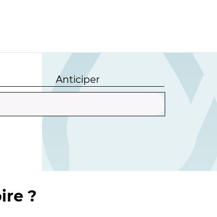
Anticiper
ire ?