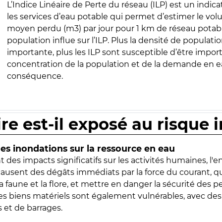
L’Indice Linéaire de Perte du réseau (ILP) est un indica
les services d’eau potable qui permet d’estimer le vo
moyen perdu (m3) par jour pour 1 km de réseau potabl
population influe sur l’ILP. Plus la densité de populatio
importante, plus les ILP sont susceptible d’être import
concentration de la population et de la demande en ea
conséquence.
ire est-il exposé au risque 
s inondations sur la ressource en eau
 des impacts significatifs sur les activités humaines, l'
 causent des dégâts immédiats par la force du courant, q
 faune et la flore, et mettre en danger la sécurité des p
 les biens matériels sont également vulnérables, avec des
 et de barrages.