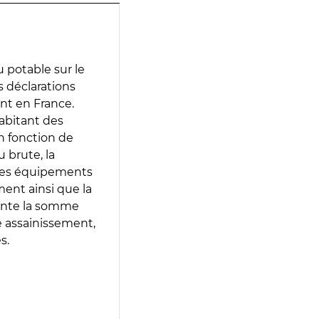
 potable sur le
es déclarations
ent en France.
abitant des
en fonction de
 brute, la
 les équipements
ment ainsi que la
sente la somme
e assainissement,
s.