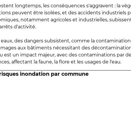
estent longtemps, les conséquences s'aggravent : la vé
tions peuvent être isolées, et des accidents industriels 
omiques, notamment agricoles et industrielles, subissen
rrêts d'activité.
es eaux, des dangers subsistent, comme la contamination
mmages aux bâtiments nécessitant des décontaminations
eau est un impact majeur, avec des contaminations par d
es, affectant la faune, la flore et les usages de l'eau.
 risques inondation par commune