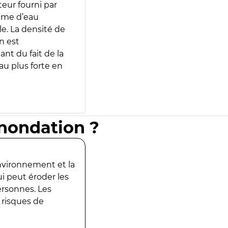
teur fourni par
lume d’eau
e. La densité de
n est
ant du fait de la
u plus forte en
inondation ?
environnement et la
ui peut éroder les
ersonnes. Les
 risques de