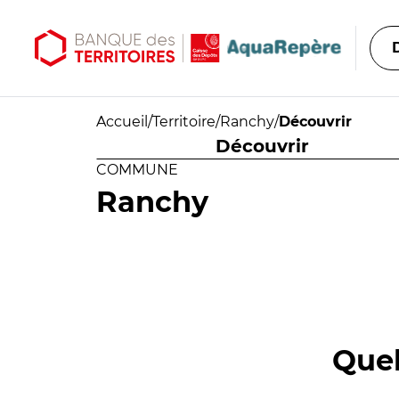
Aller au contenu principal
Aller au menu principal
Accueil
/
Territoire
/
Ranchy
/
Découvrir
Découvrir
COMMUNE
Ranchy
Quel