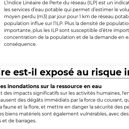
L’Indice Linéaire de Perte du réseau (ILP) est un indica
les services d’eau potable qui permet d’estimer le vo
moyen perdu (m3) par jour pour 1 km de réseau potabl
population influe sur l’ILP. Plus la densité de populatio
importante, plus les ILP sont susceptible d’être import
concentration de la population et de la demande en ea
conséquence.
ire est-il exposé au risque 
s inondations sur la ressource en eau
 des impacts significatifs sur les activités humaines, l'
 causent des dégâts immédiats par la force du courant, q
 faune et la flore, et mettre en danger la sécurité des p
 les biens matériels sont également vulnérables, avec des
 et de barrages.