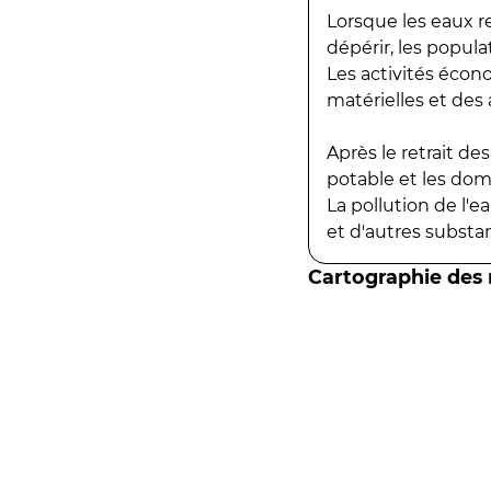
Lorsque les eaux r
dépérir, les popula
Les activités écon
matérielles et des a
Après le retrait d
potable et les do
La pollution de l'
et d'autres substanc
Cartographie des