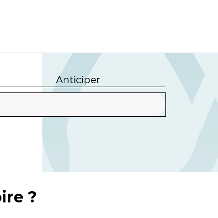
Anticiper
ire ?