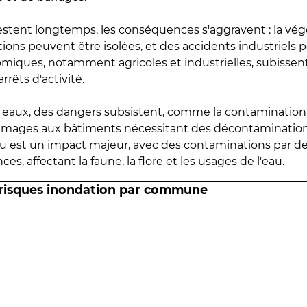
estent longtemps, les conséquences s'aggravent : la vé
tions peuvent être isolées, et des accidents industriels 
omiques, notamment agricoles et industrielles, subissen
rrêts d'activité.
es eaux, des dangers subsistent, comme la contamination
mmages aux bâtiments nécessitant des décontaminations
eau est un impact majeur, avec des contaminations par d
es, affectant la faune, la flore et les usages de l'eau.
 risques inondation par commune