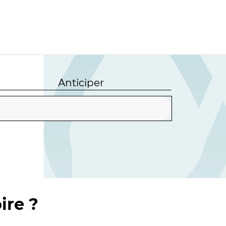
Anticiper
ire ?