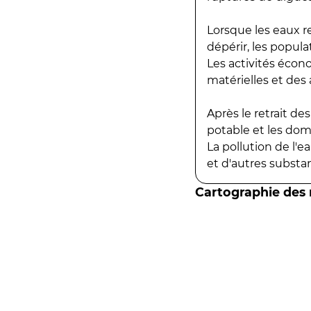
Lorsque les eaux r
dépérir, les popula
Les activités écon
matérielles et des a
Après le retrait d
potable et les do
La pollution de l'
et d'autres substanc
Cartographie des