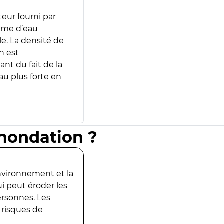
teur fourni par
lume d’eau
e. La densité de
n est
ant du fait de la
u plus forte en
inondation ?
environnement et la
ui peut éroder les
ersonnes. Les
 risques de