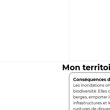
Mon territo
Conséquences de
Les inondations ont
biodiversité. Elles
berges, emporter la
infrastructures et
ruptures de digues