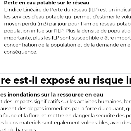
Perte en eau potable sur le réseau
L’Indice Linéaire de Perte du réseau (ILP) est un indica
les services d’eau potable qui permet d’estimer le vo
moyen perdu (m3) par jour pour 1 km de réseau potabl
population influe sur l’ILP. Plus la densité de populatio
importante, plus les ILP sont susceptible d’être import
concentration de la population et de la demande en ea
conséquence.
ire est-il exposé au risque 
s inondations sur la ressource en eau
 des impacts significatifs sur les activités humaines, l'
 causent des dégâts immédiats par la force du courant, q
 faune et la flore, et mettre en danger la sécurité des p
 les biens matériels sont également vulnérables, avec des
 et de barrages.