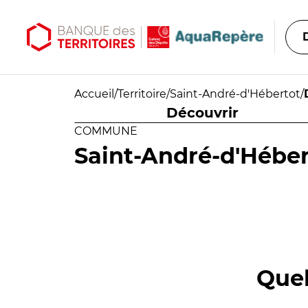
Aller au contenu principal
Aller au menu principal
Accueil
/
Territoire
/
Saint-André-d'Hébertot
/
Découvrir
COMMUNE
Saint-André-d'Héber
Quel