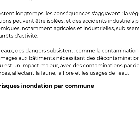
estent longtemps, les conséquences s'aggravent : la vé
tions peuvent être isolées, et des accidents industriels 
omiques, notamment agricoles et industrielles, subissen
rrêts d'activité.
es eaux, des dangers subsistent, comme la contamination
mmages aux bâtiments nécessitant des décontaminations
eau est un impact majeur, avec des contaminations par d
es, affectant la faune, la flore et les usages de l'eau.
 risques inondation par commune