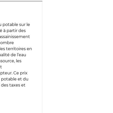
 potable sur le
é à partir des
d’assainissement
 nombre
es territoires en
lité de l’eau
source, les
t
epteur. Ce prix
 potable et du
 des taxes et