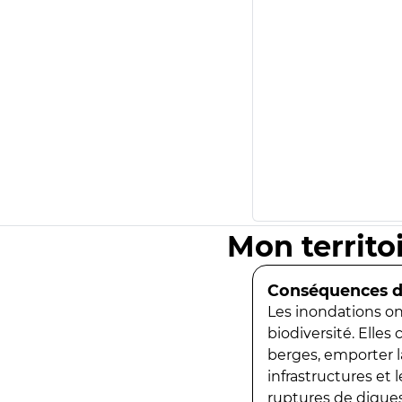
Mon territo
Conséquences de
Les inondations ont
biodiversité. Elles
berges, emporter la
infrastructures et
ruptures de digues