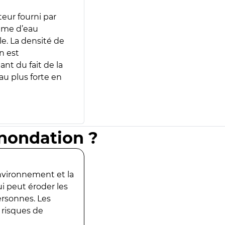
teur fourni par
lume d’eau
e. La densité de
n est
ant du fait de la
u plus forte en
inondation ?
environnement et la
ui peut éroder les
ersonnes. Les
 risques de