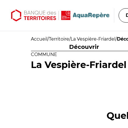
Aller au contenu principal
Aller au menu principal
Accueil
/
Territoire
/
La Vespière-Friardel
/
Déco
Découvrir
COMMUNE
La Vespière-Friardel
Quel