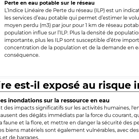
Perte en eau potable sur le réseau
L’Indice Linéaire de Perte du réseau (ILP) est un indica
les services d’eau potable qui permet d’estimer le vo
moyen perdu (m3) par jour pour 1 km de réseau potabl
population influe sur l’ILP. Plus la densité de populatio
importante, plus les ILP sont susceptible d’être import
concentration de la population et de la demande en ea
conséquence.
ire est-il exposé au risque 
s inondations sur la ressource en eau
 des impacts significatifs sur les activités humaines, l'
 causent des dégâts immédiats par la force du courant, q
 faune et la flore, et mettre en danger la sécurité des p
 les biens matériels sont également vulnérables, avec des
 et de barrages.