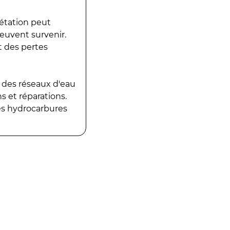
gétation peut
peuvent survenir.
t des pertes
 des réseaux d'eau
 et réparations.
es hydrocarbures