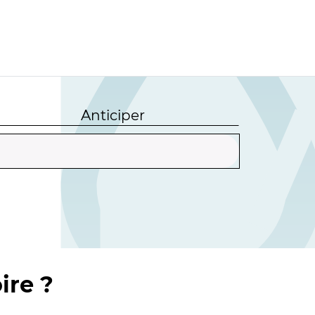
Anticiper
ire ?