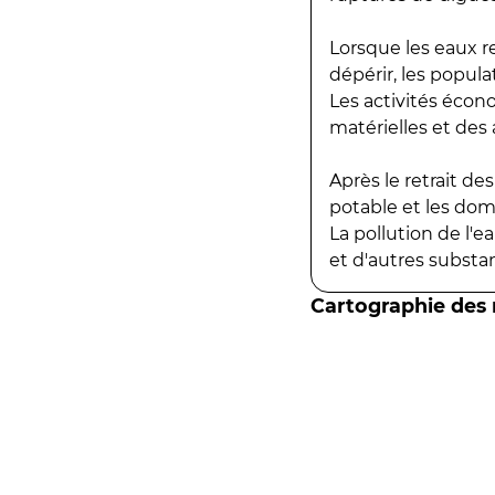
Lorsque les eaux r
dépérir, les popula
Les activités écon
matérielles et des a
Après le retrait d
potable et les do
La pollution de l'
et d'autres substanc
Cartographie des