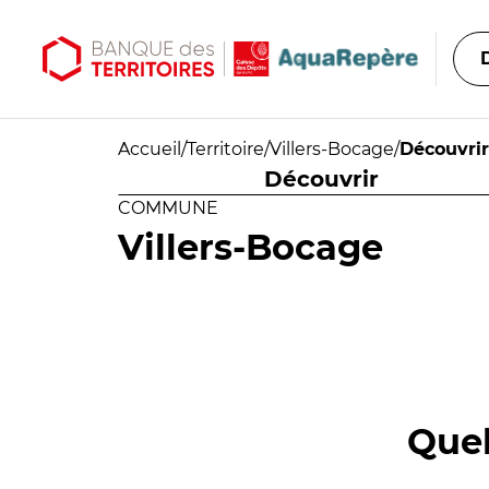
Aller au contenu principal
Aller au menu principal
Accueil
/
Territoire
/
Villers-Bocage
/
Découvrir
Découvrir
COMMUNE
Villers-Bocage
Quel