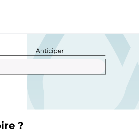
Anticiper
ire ?