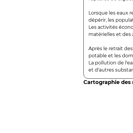
Lorsque les eaux r
dépérir, les popula
Les activités écon
matérielles et des a
Après le retrait d
potable et les do
La pollution de l'
et d'autres substanc
Cartographie des