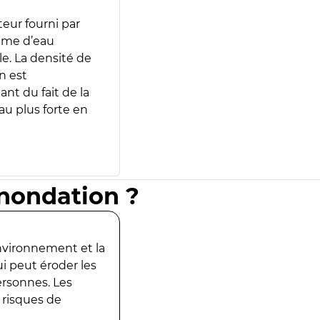
teur fourni par
lume d’eau
e. La densité de
n est
ant du fait de la
u plus forte en
inondation ?
environnement et la
ui peut éroder les
ersonnes. Les
 risques de