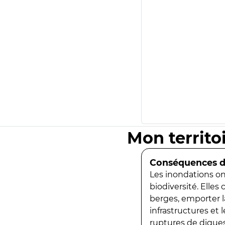
Mon territo
Conséquences de
Les inondations ont
biodiversité. Elles
berges, emporter la
infrastructures et
ruptures de digues