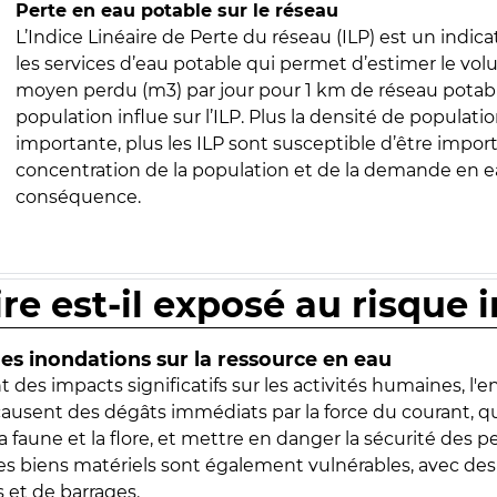
Perte en eau potable sur le réseau
L’Indice Linéaire de Perte du réseau (ILP) est un indica
les services d’eau potable qui permet d’estimer le vo
moyen perdu (m3) par jour pour 1 km de réseau potabl
population influe sur l’ILP. Plus la densité de populatio
importante, plus les ILP sont susceptible d’être import
concentration de la population et de la demande en ea
conséquence.
ire est-il exposé au risque 
s inondations sur la ressource en eau
 des impacts significatifs sur les activités humaines, l'
 causent des dégâts immédiats par la force du courant, q
 faune et la flore, et mettre en danger la sécurité des p
 les biens matériels sont également vulnérables, avec des
 et de barrages.