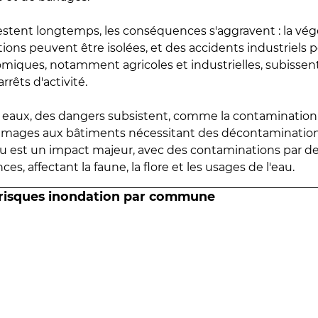
estent longtemps, les conséquences s'aggravent : la vé
tions peuvent être isolées, et des accidents industriels 
omiques, notamment agricoles et industrielles, subissen
rrêts d'activité.
es eaux, des dangers subsistent, comme la contamination
mmages aux bâtiments nécessitant des décontaminations
eau est un impact majeur, avec des contaminations par d
es, affectant la faune, la flore et les usages de l'eau.
 risques inondation par commune