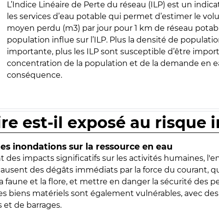
L’Indice Linéaire de Perte du réseau (ILP) est un indica
les services d’eau potable qui permet d’estimer le vo
moyen perdu (m3) par jour pour 1 km de réseau potabl
population influe sur l’ILP. Plus la densité de populatio
importante, plus les ILP sont susceptible d’être import
concentration de la population et de la demande en ea
conséquence.
ire est-il exposé au risque 
s inondations sur la ressource en eau
 des impacts significatifs sur les activités humaines, l'
 causent des dégâts immédiats par la force du courant, q
 faune et la flore, et mettre en danger la sécurité des p
 les biens matériels sont également vulnérables, avec des
 et de barrages.