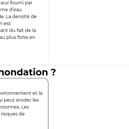
teur fourni par
lume d’eau
e. La densité de
n est
ant du fait de la
u plus forte en
inondation ?
environnement et la
ui peut éroder les
ersonnes. Les
 risques de