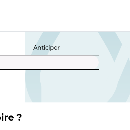
Anticiper
ire ?