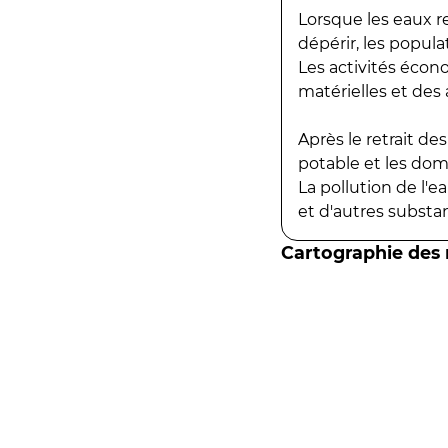
Lorsque les eaux r
dépérir, les popula
Les activités écon
matérielles et des a
Après le retrait d
potable et les do
La pollution de l'
et d'autres substanc
Cartographie des