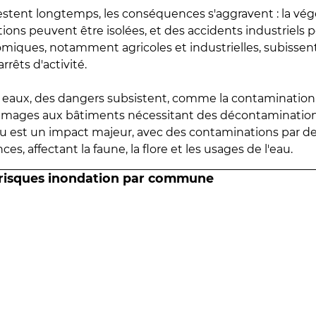
estent longtemps, les conséquences s'aggravent : la vé
tions peuvent être isolées, et des accidents industriels 
omiques, notamment agricoles et industrielles, subissen
rrêts d'activité.
es eaux, des dangers subsistent, comme la contamination
mmages aux bâtiments nécessitant des décontaminations
eau est un impact majeur, avec des contaminations par d
es, affectant la faune, la flore et les usages de l'eau.
 risques inondation par commune