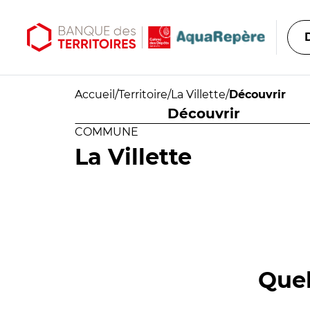
Aller au contenu principal
Aller au menu principal
Accueil
/
Territoire
/
La Villette
/
Découvrir
Découvrir
COMMUNE
La Villette
Quel