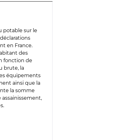
 potable sur le
s déclarations
ent en France.
abitant des
en fonction de
 brute, la
 les équipements
ment ainsi que la
sente la somme
e assainissement,
s.