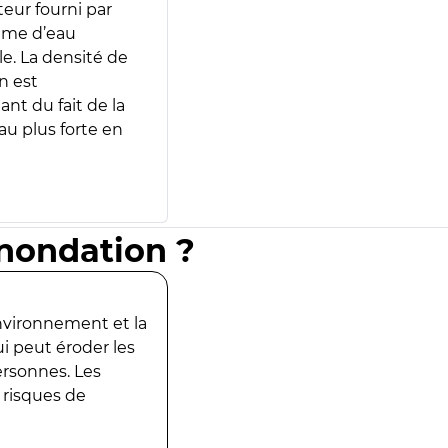
teur fourni par
lume d’eau
e. La densité de
n est
ant du fait de la
u plus forte en
inondation ?
environnement et la
ui peut éroder les
ersonnes. Les
 risques de