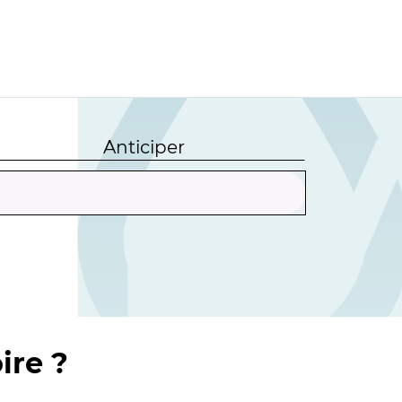
Anticiper
ire ?