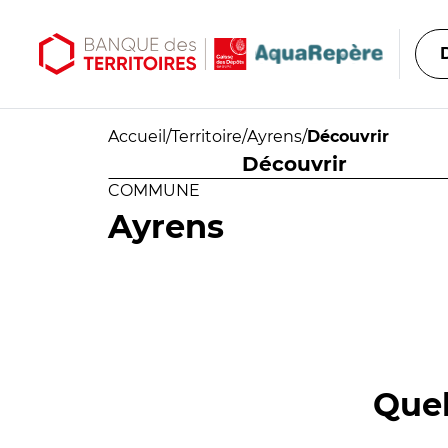
Aller au contenu principal
Aller au menu principal
Accueil
/
Territoire
/
Ayrens
/
Découvrir
Découvrir
COMMUNE
Ayrens
Quel