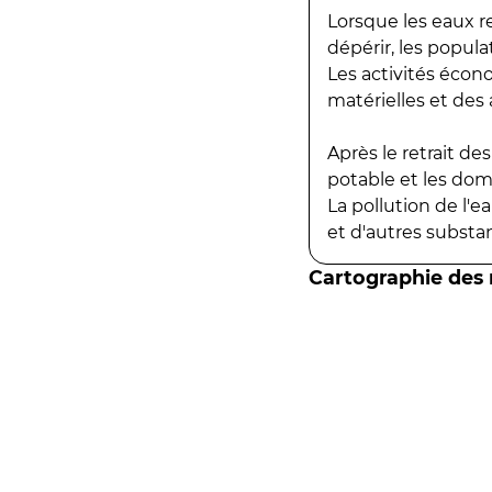
Lorsque les eaux r
dépérir, les popula
Les activités écon
matérielles et des a
Après le retrait d
potable et les do
La pollution de l'
et d'autres substanc
Cartographie des