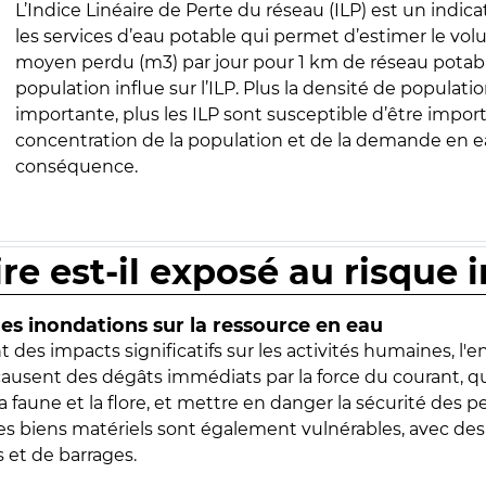
L’Indice Linéaire de Perte du réseau (ILP) est un indica
les services d’eau potable qui permet d’estimer le vo
moyen perdu (m3) par jour pour 1 km de réseau potabl
population influe sur l’ILP. Plus la densité de populatio
importante, plus les ILP sont susceptible d’être import
concentration de la population et de la demande en ea
conséquence.
ire est-il exposé au risque 
s inondations sur la ressource en eau
 des impacts significatifs sur les activités humaines, l'
 causent des dégâts immédiats par la force du courant, q
 faune et la flore, et mettre en danger la sécurité des p
 les biens matériels sont également vulnérables, avec des
 et de barrages.