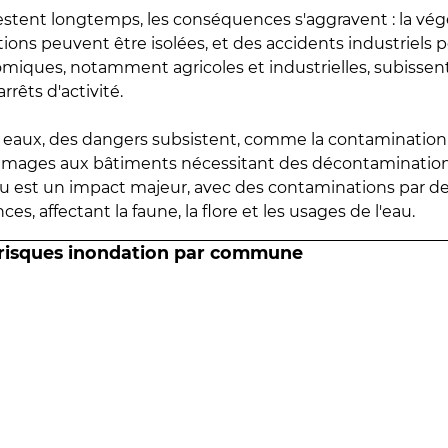
estent longtemps, les conséquences s'aggravent : la vé
tions peuvent être isolées, et des accidents industriels 
omiques, notamment agricoles et industrielles, subissen
rrêts d'activité.
es eaux, des dangers subsistent, comme la contamination
mmages aux bâtiments nécessitant des décontaminations
eau est un impact majeur, avec des contaminations par d
es, affectant la faune, la flore et les usages de l'eau.
 risques inondation par commune