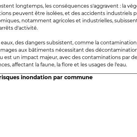
estent longtemps, les conséquences s'aggravent : la vé
tions peuvent être isolées, et des accidents industriels 
omiques, notamment agricoles et industrielles, subissen
rrêts d'activité.
es eaux, des dangers subsistent, comme la contamination
mmages aux bâtiments nécessitant des décontaminations
eau est un impact majeur, avec des contaminations par d
es, affectant la faune, la flore et les usages de l'eau.
 risques inondation par commune