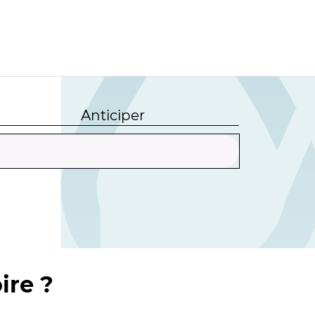
Anticiper
ire ?