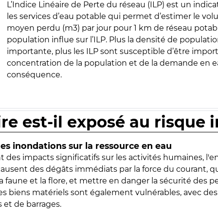
L’Indice Linéaire de Perte du réseau (ILP) est un indica
les services d’eau potable qui permet d’estimer le vo
moyen perdu (m3) par jour pour 1 km de réseau potabl
population influe sur l’ILP. Plus la densité de populatio
importante, plus les ILP sont susceptible d’être import
concentration de la population et de la demande en ea
conséquence.
ire est-il exposé au risque 
s inondations sur la ressource en eau
 des impacts significatifs sur les activités humaines, l'
 causent des dégâts immédiats par la force du courant, q
 faune et la flore, et mettre en danger la sécurité des p
 les biens matériels sont également vulnérables, avec des
 et de barrages.