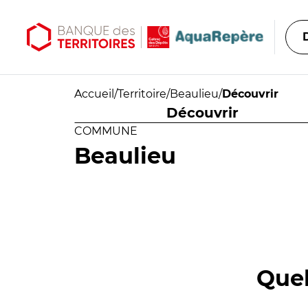
Aller au contenu principal
Aller au menu principal
Accueil
/
Territoire
/
Beaulieu
/
Découvrir
Découvrir
COMMUNE
Beaulieu
Quel