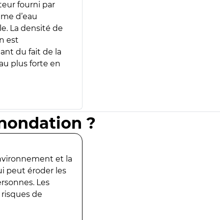
teur fourni par
lume d’eau
e. La densité de
n est
ant du fait de la
u plus forte en
inondation ?
environnement et la
ui peut éroder les
ersonnes. Les
 risques de