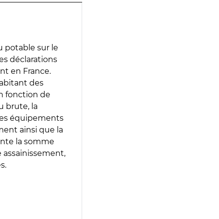
 potable sur le
des déclarations
ent en France.
abitant des
en fonction de
 brute, la
 les équipements
ment ainsi que la
sente la somme
e assainissement,
s.