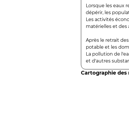
Lorsque les eaux r
dépérir, les popula
Les activités écon
matérielles et des a
Après le retrait d
potable et les do
La pollution de l'
et d'autres substanc
Cartographie des