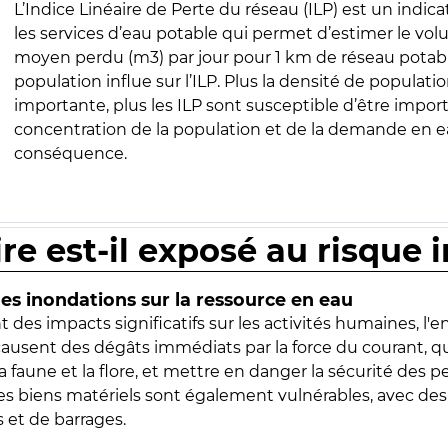
L’Indice Linéaire de Perte du réseau (ILP) est un indica
les services d’eau potable qui permet d’estimer le vo
moyen perdu (m3) par jour pour 1 km de réseau potabl
population influe sur l’ILP. Plus la densité de populatio
importante, plus les ILP sont susceptible d’être import
concentration de la population et de la demande en ea
conséquence.
ire est-il exposé au risque 
s inondations sur la ressource en eau
 des impacts significatifs sur les activités humaines, l'
 causent des dégâts immédiats par la force du courant, q
 faune et la flore, et mettre en danger la sécurité des p
 les biens matériels sont également vulnérables, avec des
 et de barrages.