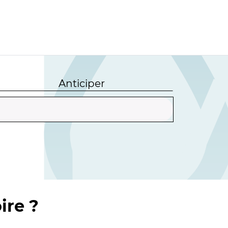
Anticiper
ire ?