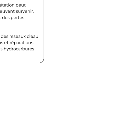
gétation peut
peuvent survenir.
t des pertes
 des réseaux d'eau
 et réparations.
es hydrocarbures