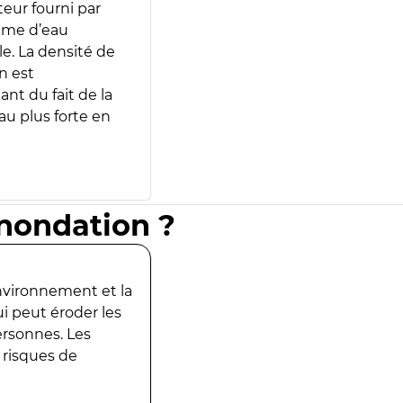
teur fourni par
lume d’eau
e. La densité de
n est
ant du fait de la
u plus forte en
inondation ?
environnement et la
ui peut éroder les
ersonnes. Les
 risques de