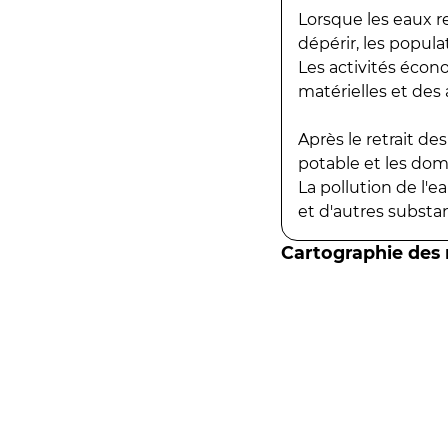
Lorsque les eaux r
dépérir, les popula
Les activités écon
matérielles et des a
Après le retrait d
potable et les do
La pollution de l'
et d'autres substanc
Cartographie des