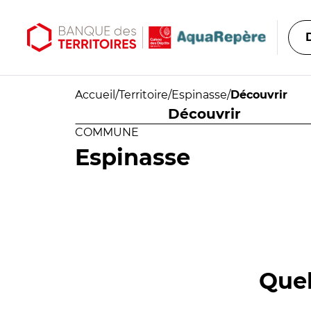
Aller au contenu principal
Aller au menu principal
Accueil
/
Territoire
/
Espinasse
/
Découvrir
Découvrir
COMMUNE
Espinasse
Quel