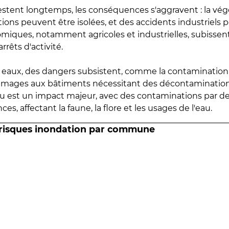
estent longtemps, les conséquences s'aggravent : la vé
tions peuvent être isolées, et des accidents industriels 
omiques, notamment agricoles et industrielles, subissen
rrêts d'activité.
es eaux, des dangers subsistent, comme la contamination
mmages aux bâtiments nécessitant des décontaminations
eau est un impact majeur, avec des contaminations par d
es, affectant la faune, la flore et les usages de l'eau.
 risques inondation par commune