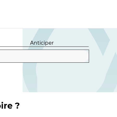
Anticiper
ire ?