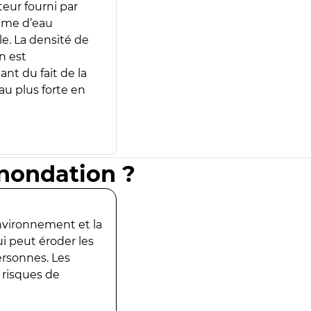
teur fourni par
lume d’eau
e. La densité de
n est
ant du fait de la
u plus forte en
inondation ?
environnement et la
ui peut éroder les
ersonnes. Les
 risques de