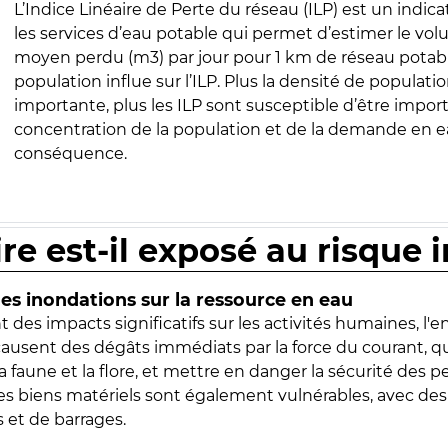
L’Indice Linéaire de Perte du réseau (ILP) est un indica
les services d’eau potable qui permet d’estimer le vo
moyen perdu (m3) par jour pour 1 km de réseau potabl
population influe sur l’ILP. Plus la densité de populatio
importante, plus les ILP sont susceptible d’être import
concentration de la population et de la demande en ea
conséquence.
ire est-il exposé au risque 
s inondations sur la ressource en eau
 des impacts significatifs sur les activités humaines, l'
 causent des dégâts immédiats par la force du courant, q
 faune et la flore, et mettre en danger la sécurité des p
 les biens matériels sont également vulnérables, avec des
 et de barrages.