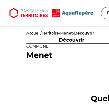
Aller au contenu principal
Aller au menu principal
Accueil
/
Territoire
/
Menet
/
Découvrir
Découvrir
COMMUNE
Menet
Quel