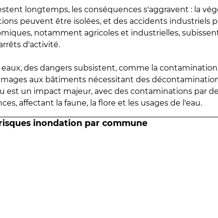
estent longtemps, les conséquences s'aggravent : la vé
tions peuvent être isolées, et des accidents industriels 
omiques, notamment agricoles et industrielles, subissen
rrêts d'activité.
es eaux, des dangers subsistent, comme la contamination
mmages aux bâtiments nécessitant des décontaminations
eau est un impact majeur, avec des contaminations par d
es, affectant la faune, la flore et les usages de l'eau.
 risques inondation par commune