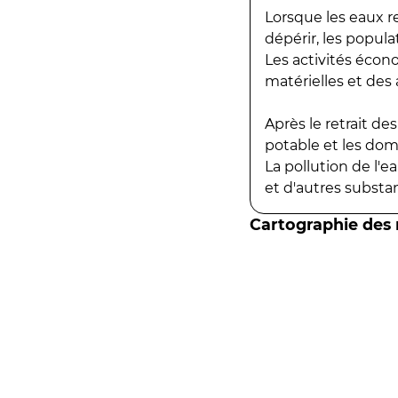
Lorsque les eaux r
dépérir, les popula
Les activités écon
matérielles et des a
Après le retrait d
potable et les do
La pollution de l'
et d'autres substanc
Cartographie des