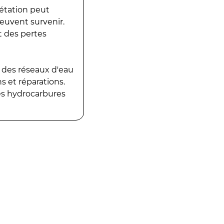
gétation peut
peuvent survenir.
t des pertes
 des réseaux d'eau
 et réparations.
es hydrocarbures