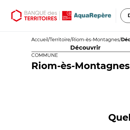
Aller au contenu principal
Aller au menu principal
Accueil
/
Territoire
/
Riom-ès-Montagnes
/
Déc
Découvrir
COMMUNE
Riom-ès-Montagnes
Quel