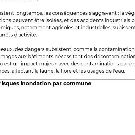
estent longtemps, les conséquences s'aggravent : la vé
tions peuvent être isolées, et des accidents industriels 
omiques, notamment agricoles et industrielles, subissen
rrêts d'activité.
es eaux, des dangers subsistent, comme la contamination
mmages aux bâtiments nécessitant des décontaminations
eau est un impact majeur, avec des contaminations par d
es, affectant la faune, la flore et les usages de l'eau.
 risques inondation par commune