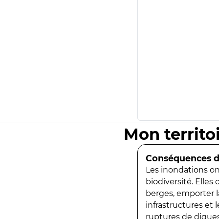
Mon territo
Conséquences de
Les inondations ont
biodiversité. Elles
berges, emporter la
infrastructures et
ruptures de digues