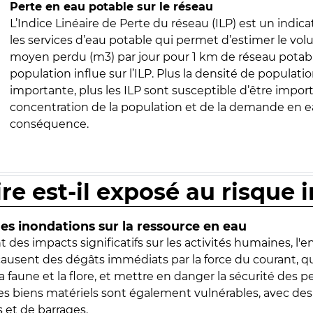
Perte en eau potable sur le réseau
L’Indice Linéaire de Perte du réseau (ILP) est un indica
les services d’eau potable qui permet d’estimer le vo
moyen perdu (m3) par jour pour 1 km de réseau potabl
population influe sur l’ILP. Plus la densité de populatio
importante, plus les ILP sont susceptible d’être import
concentration de la population et de la demande en ea
conséquence.
ire est-il exposé au risque 
s inondations sur la ressource en eau
 des impacts significatifs sur les activités humaines, l'
 causent des dégâts immédiats par la force du courant, q
 faune et la flore, et mettre en danger la sécurité des p
 les biens matériels sont également vulnérables, avec des
 et de barrages.