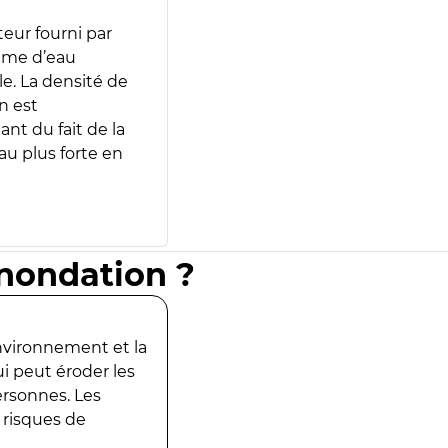
teur fourni par
lume d’eau
e. La densité de
n est
ant du fait de la
u plus forte en
inondation ?
environnement et la
ui peut éroder les
ersonnes. Les
 risques de