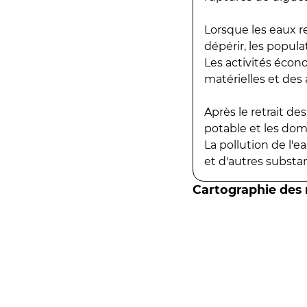
Lorsque les eaux r
dépérir, les popula
Les activités écon
matérielles et des a
Après le retrait d
potable et les do
La pollution de l'
et d'autres substanc
Cartographie des