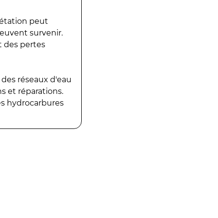
gétation peut
peuvent survenir.
t des pertes
 des réseaux d'eau
 et réparations.
es hydrocarbures