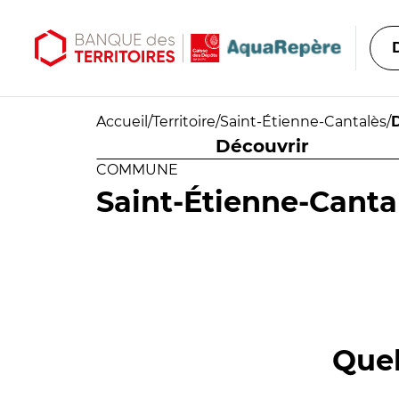
Aller au contenu principal
Aller au menu principal
Accueil
/
Territoire
/
Saint-Étienne-Cantalès
/
Découvrir
COMMUNE
Saint-Étienne-Canta
Quel