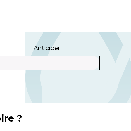
Anticiper
ire ?