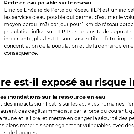
Perte en eau potable sur le réseau
L’Indice Linéaire de Perte du réseau (ILP) est un indica
les services d’eau potable qui permet d’estimer le vo
moyen perdu (m3) par jour pour 1 km de réseau potabl
population influe sur l’ILP. Plus la densité de populatio
importante, plus les ILP sont susceptible d’être import
concentration de la population et de la demande en ea
conséquence.
ire est-il exposé au risque 
s inondations sur la ressource en eau
 des impacts significatifs sur les activités humaines, l'
 causent des dégâts immédiats par la force du courant, q
 faune et la flore, et mettre en danger la sécurité des p
 les biens matériels sont également vulnérables, avec des
 et de barrages.