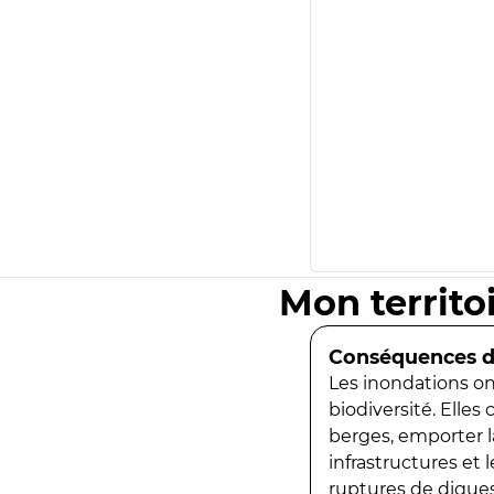
Mon territo
Conséquences de
Les inondations ont
biodiversité. Elles
berges, emporter la
infrastructures et
ruptures de digues