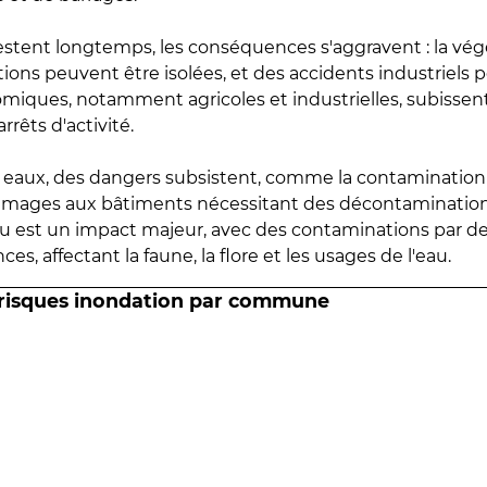
estent longtemps, les conséquences s'aggravent : la vé
tions peuvent être isolées, et des accidents industriels 
omiques, notamment agricoles et industrielles, subissen
rrêts d'activité.
es eaux, des dangers subsistent, comme la contamination
mmages aux bâtiments nécessitant des décontaminations
eau est un impact majeur, avec des contaminations par d
es, affectant la faune, la flore et les usages de l'eau.
 risques inondation par commune