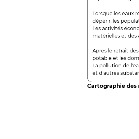
Lorsque les eaux r
dépérir, les popula
Les activités écon
matérielles et des a
Après le retrait d
potable et les do
La pollution de l'
et d'autres substanc
Cartographie des