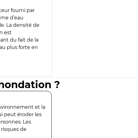
teur fourni par
lume d’eau
e. La densité de
n est
ant du fait de la
u plus forte en
inondation ?
environnement et la
ui peut éroder les
ersonnes. Les
 risques de