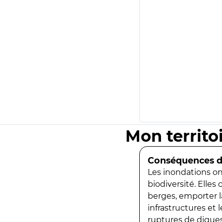
Mon territo
Conséquences de
Les inondations ont
biodiversité. Elles
berges, emporter la
infrastructures et
ruptures de digues