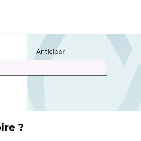
Anticiper
ire ?