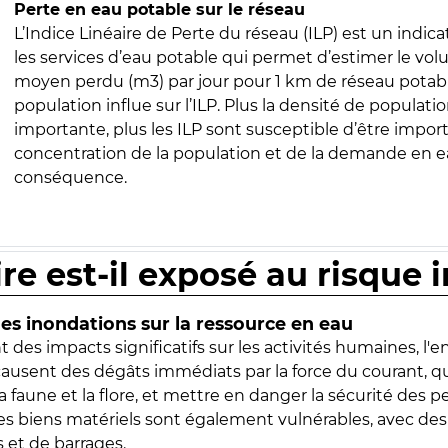
Perte en eau potable sur le réseau
L’Indice Linéaire de Perte du réseau (ILP) est un indica
les services d’eau potable qui permet d’estimer le vo
moyen perdu (m3) par jour pour 1 km de réseau potabl
population influe sur l’ILP. Plus la densité de populatio
importante, plus les ILP sont susceptible d’être import
concentration de la population et de la demande en ea
conséquence.
ire est-il exposé au risque 
s inondations sur la ressource en eau
 des impacts significatifs sur les activités humaines, l'
 causent des dégâts immédiats par la force du courant, q
 faune et la flore, et mettre en danger la sécurité des p
 les biens matériels sont également vulnérables, avec des
 et de barrages.