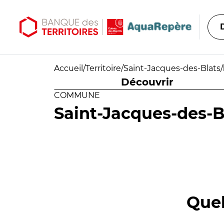
Aller au contenu principal
Aller au menu principal
Accueil
/
Territoire
/
Saint-Jacques-des-Blats
/
Découvrir
COMMUNE
Saint-Jacques-des-B
Quel