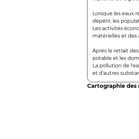
Lorsque les eaux r
dépérir, les popula
Les activités écon
matérielles et des a
Après le retrait d
potable et les do
La pollution de l'
et d'autres substanc
Cartographie des