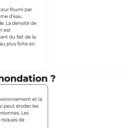
teur fourni par
lume d’eau
e. La densité de
n est
ant du fait de la
u plus forte en
inondation ?
environnement et la
ui peut éroder les
ersonnes. Les
 risques de