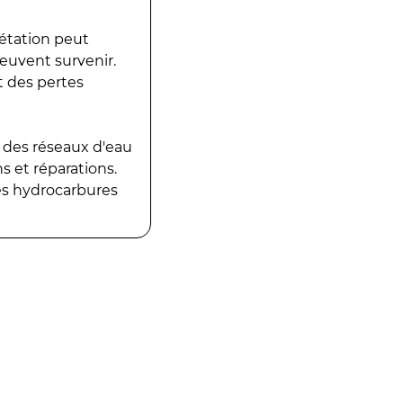
gétation peut
peuvent survenir.
t des pertes
 des réseaux d'eau
 et réparations.
es hydrocarbures