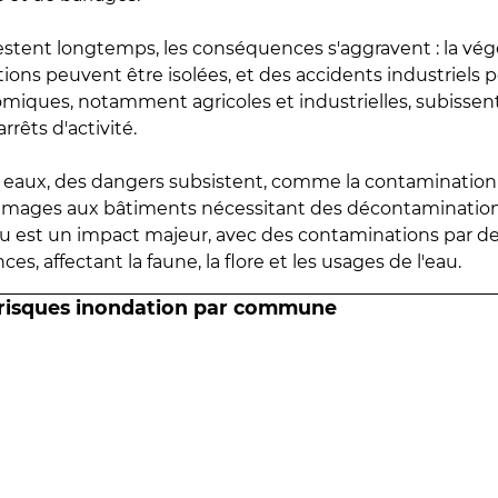
estent longtemps, les conséquences s'aggravent : la vé
tions peuvent être isolées, et des accidents industriels 
omiques, notamment agricoles et industrielles, subissen
rrêts d'activité.
es eaux, des dangers subsistent, comme la contamination
mmages aux bâtiments nécessitant des décontaminations
eau est un impact majeur, avec des contaminations par d
es, affectant la faune, la flore et les usages de l'eau.
 risques inondation par commune