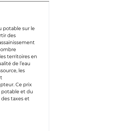
 potable sur le
rtir des
d’assainissement
 nombre
es territoires en
lité de l’eau
source, les
t
epteur. Ce prix
 potable et du
 des taxes et