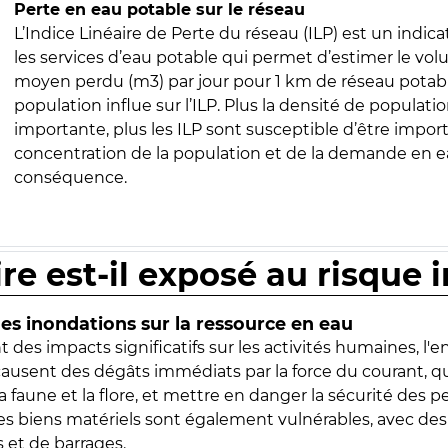
Perte en eau potable sur le réseau
L’Indice Linéaire de Perte du réseau (ILP) est un indica
les services d’eau potable qui permet d’estimer le vo
moyen perdu (m3) par jour pour 1 km de réseau potabl
population influe sur l’ILP. Plus la densité de populatio
importante, plus les ILP sont susceptible d’être import
concentration de la population et de la demande en ea
conséquence.
ire est-il exposé au risque 
s inondations sur la ressource en eau
 des impacts significatifs sur les activités humaines, l'
 causent des dégâts immédiats par la force du courant, q
 faune et la flore, et mettre en danger la sécurité des p
 les biens matériels sont également vulnérables, avec des
 et de barrages.