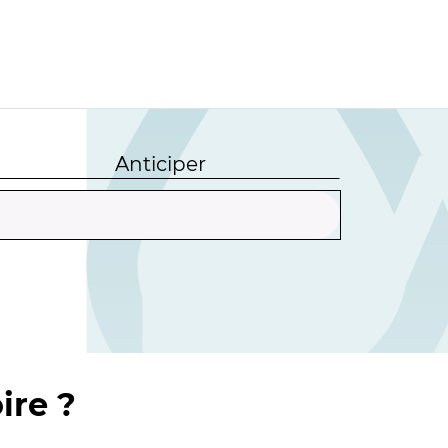
Anticiper
ire ?