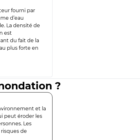
teur fourni par
lume d’eau
e. La densité de
n est
ant du fait de la
u plus forte en
inondation ?
environnement et la
ui peut éroder les
ersonnes. Les
 risques de