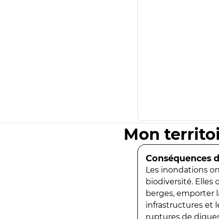
Mon territo
Conséquences de
Les inondations ont
biodiversité. Elles
berges, emporter la
infrastructures et
ruptures de digues