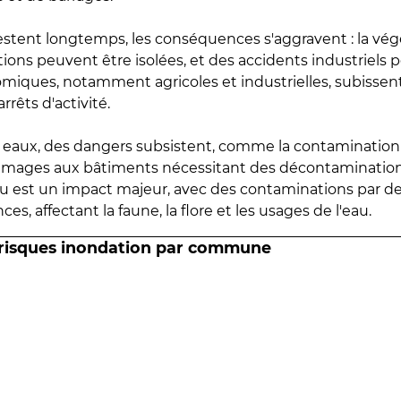
estent longtemps, les conséquences s'aggravent : la vé
tions peuvent être isolées, et des accidents industriels 
omiques, notamment agricoles et industrielles, subissen
rrêts d'activité.
es eaux, des dangers subsistent, comme la contamination
mmages aux bâtiments nécessitant des décontaminations
eau est un impact majeur, avec des contaminations par d
es, affectant la faune, la flore et les usages de l'eau.
 risques inondation par commune