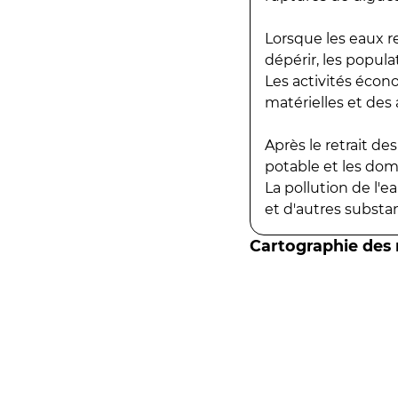
Lorsque les eaux r
dépérir, les popula
Les activités écon
matérielles et des a
Après le retrait d
potable et les do
La pollution de l'
et d'autres substanc
Cartographie des