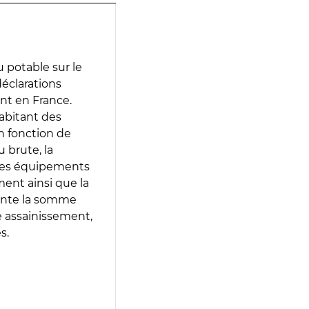
 potable sur le
 déclarations
ent en France.
abitant des
en fonction de
 brute, la
 les équipements
ment ainsi que la
sente la somme
e assainissement,
s.