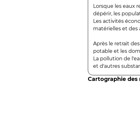
Lorsque les eaux r
dépérir, les popula
Les activités écon
matérielles et des a
Après le retrait d
potable et les do
La pollution de l'
et d'autres substanc
Cartographie des