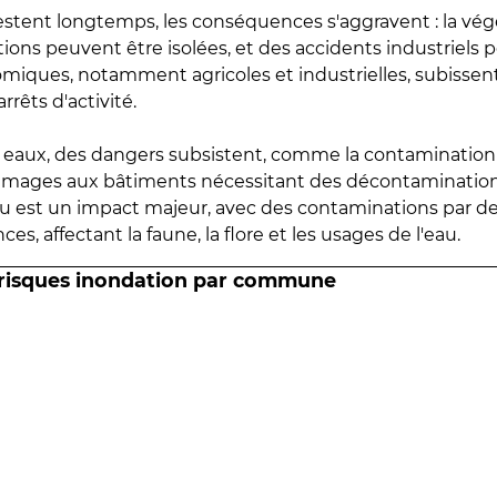
estent longtemps, les conséquences s'aggravent : la vé
tions peuvent être isolées, et des accidents industriels 
omiques, notamment agricoles et industrielles, subissen
rrêts d'activité.
es eaux, des dangers subsistent, comme la contamination
mmages aux bâtiments nécessitant des décontaminations
eau est un impact majeur, avec des contaminations par d
es, affectant la faune, la flore et les usages de l'eau.
 risques inondation par commune