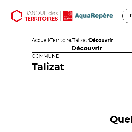
Aller au contenu principal
Aller au menu principal
Accueil
/
Territoire
/
Talizat
/
Découvrir
Découvrir
COMMUNE
Talizat
Quel