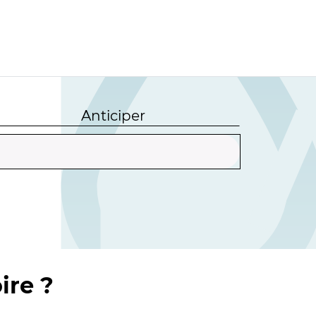
Anticiper
ire ?