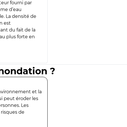
teur fourni par
lume d’eau
e. La densité de
n est
ant du fait de la
u plus forte en
inondation ?
environnement et la
ui peut éroder les
ersonnes. Les
 risques de