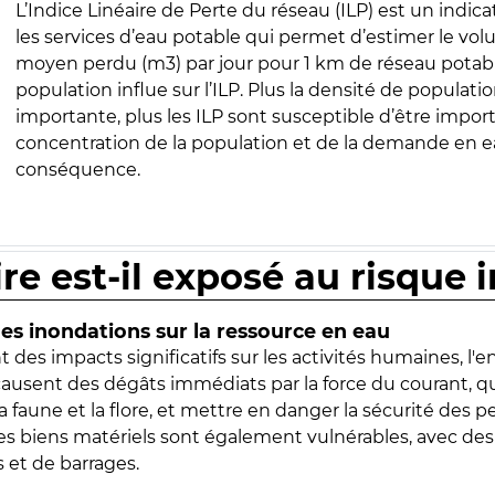
L’Indice Linéaire de Perte du réseau (ILP) est un indica
les services d’eau potable qui permet d’estimer le vo
moyen perdu (m3) par jour pour 1 km de réseau potabl
population influe sur l’ILP. Plus la densité de populatio
importante, plus les ILP sont susceptible d’être import
concentration de la population et de la demande en ea
conséquence.
ire est-il exposé au risque 
s inondations sur la ressource en eau
 des impacts significatifs sur les activités humaines, l'
 causent des dégâts immédiats par la force du courant, q
 faune et la flore, et mettre en danger la sécurité des p
 les biens matériels sont également vulnérables, avec des
 et de barrages.