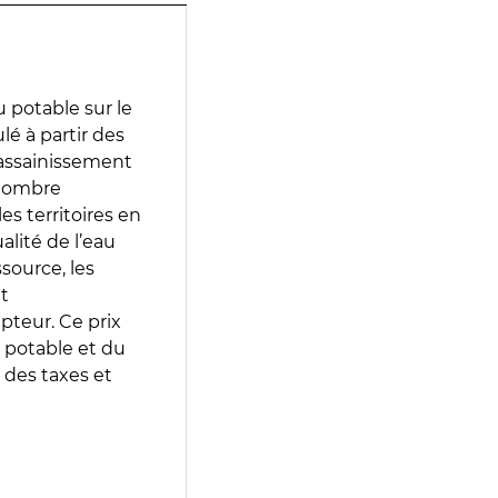
 potable sur le
ulé à partir des
d’assainissement
 nombre
es territoires en
lité de l’eau
source, les
t
epteur. Ce prix
 potable et du
 des taxes et