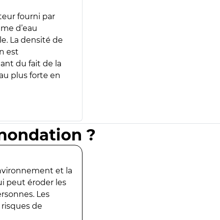
teur fourni par
lume d’eau
e. La densité de
n est
ant du fait de la
u plus forte en
inondation ?
environnement et la
ui peut éroder les
ersonnes. Les
 risques de