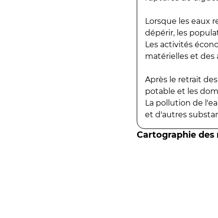
Lorsque les eaux r
dépérir, les popula
Les activités écon
matérielles et des a
Après le retrait d
potable et les do
La pollution de l'
et d'autres substanc
Cartographie des