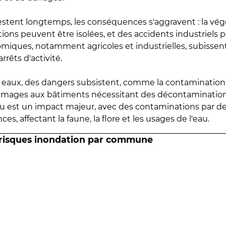
estent longtemps, les conséquences s'aggravent : la vé
tions peuvent être isolées, et des accidents industriels 
omiques, notamment agricoles et industrielles, subissen
rrêts d'activité.
es eaux, des dangers subsistent, comme la contamination
mmages aux bâtiments nécessitant des décontaminations
eau est un impact majeur, avec des contaminations par d
es, affectant la faune, la flore et les usages de l'eau.
 risques inondation par commune