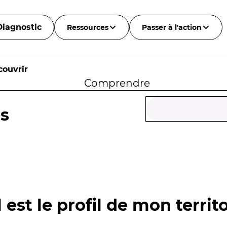
Diagnostic
Ressources
Passer à l'action
couvrir
Comprendre
ès
 est le profil de mon territo