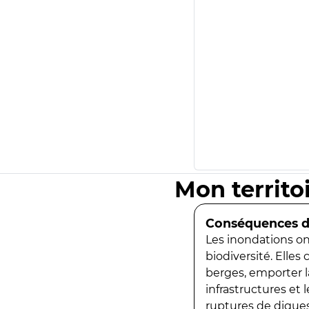
Mon territo
Conséquences de
Les inondations ont
biodiversité. Elles
berges, emporter la
infrastructures et
ruptures de digues