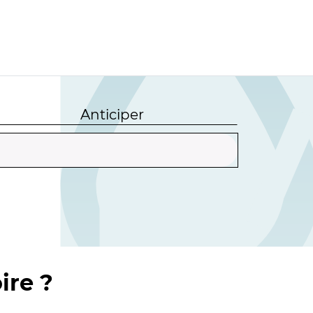
Anticiper
ire ?