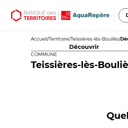
Aller au contenu principal
Aller au menu principal
Accueil
/
Territoire
/
Teissières-lès-Bouliès
/
Dé
Découvrir
COMMUNE
Teissières-lès-Bouli
Quel