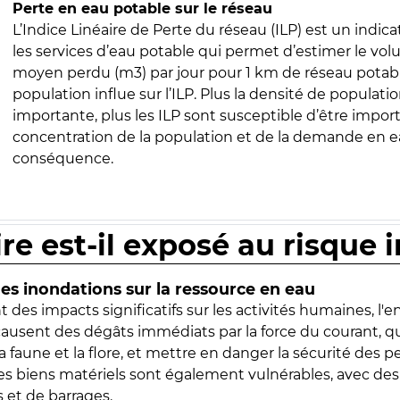
Perte en eau potable sur le réseau
L’Indice Linéaire de Perte du réseau (ILP) est un indica
les services d’eau potable qui permet d’estimer le vo
moyen perdu (m3) par jour pour 1 km de réseau potabl
population influe sur l’ILP. Plus la densité de populatio
importante, plus les ILP sont susceptible d’être import
concentration de la population et de la demande en ea
conséquence.
ire est-il exposé au risque 
s inondations sur la ressource en eau
 des impacts significatifs sur les activités humaines, l'
 causent des dégâts immédiats par la force du courant, q
 faune et la flore, et mettre en danger la sécurité des p
 les biens matériels sont également vulnérables, avec des
 et de barrages.