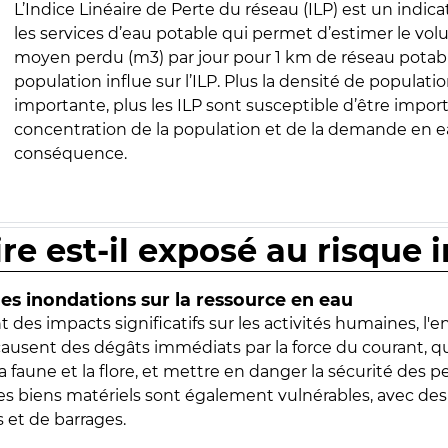
L’Indice Linéaire de Perte du réseau (ILP) est un indica
les services d’eau potable qui permet d’estimer le vo
moyen perdu (m3) par jour pour 1 km de réseau potabl
population influe sur l’ILP. Plus la densité de populatio
importante, plus les ILP sont susceptible d’être import
concentration de la population et de la demande en ea
conséquence.
ire est-il exposé au risque 
s inondations sur la ressource en eau
 des impacts significatifs sur les activités humaines, l'
 causent des dégâts immédiats par la force du courant, q
 faune et la flore, et mettre en danger la sécurité des p
 les biens matériels sont également vulnérables, avec des
 et de barrages.