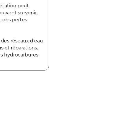
gétation peut
peuvent survenir.
t des pertes
 des réseaux d'eau
 et réparations.
es hydrocarbures