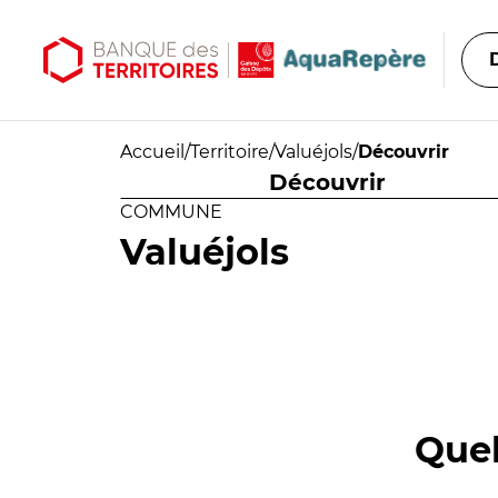
Aller au contenu principal
Aller au menu principal
Accueil
/
Territoire
/
Valuéjols
/
Découvrir
Découvrir
COMMUNE
Valuéjols
Quel