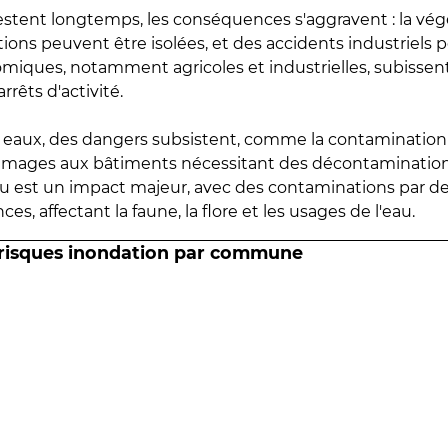
estent longtemps, les conséquences s'aggravent : la vé
tions peuvent être isolées, et des accidents industriels 
omiques, notamment agricoles et industrielles, subissen
rrêts d'activité.
es eaux, des dangers subsistent, comme la contamination
mmages aux bâtiments nécessitant des décontaminations
eau est un impact majeur, avec des contaminations par d
es, affectant la faune, la flore et les usages de l'eau.
 risques inondation par commune