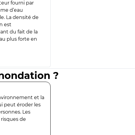
teur fourni par
lume d’eau
e. La densité de
n est
ant du fait de la
u plus forte en
inondation ?
environnement et la
ui peut éroder les
ersonnes. Les
 risques de