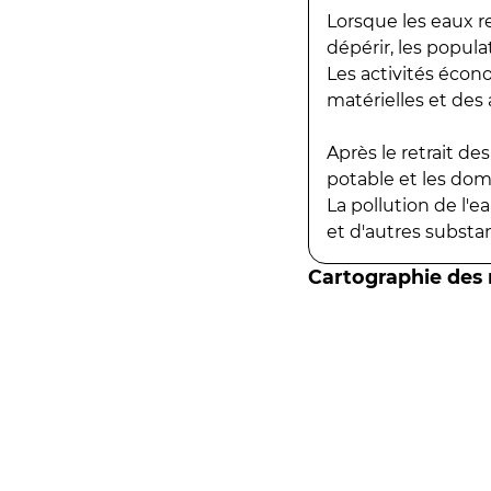
Lorsque les eaux r
dépérir, les popula
Les activités écon
matérielles et des a
Après le retrait d
potable et les do
La pollution de l'
et d'autres substanc
Cartographie des