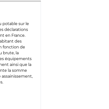
 potable sur le
des déclarations
ent en France.
abitant des
en fonction de
 brute, la
 les équipements
ment ainsi que la
sente la somme
e assainissement,
s.