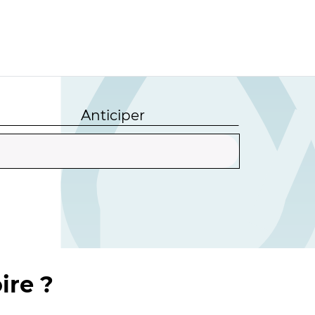
Anticiper
ire ?