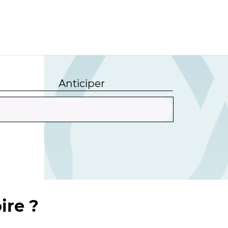
Anticiper
ire ?