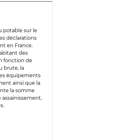
 potable sur le
des déclarations
ent en France.
abitant des
en fonction de
 brute, la
 les équipements
ment ainsi que la
sente la somme
e assainissement,
s.