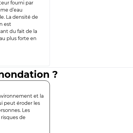
teur fourni par
lume d’eau
e. La densité de
n est
ant du fait de la
u plus forte en
inondation ?
environnement et la
ui peut éroder les
ersonnes. Les
 risques de