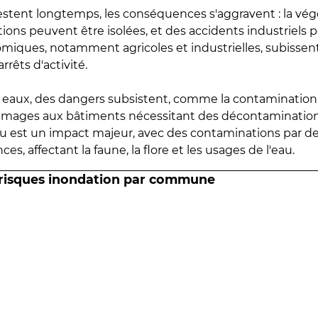
estent longtemps, les conséquences s'aggravent : la vé
tions peuvent être isolées, et des accidents industriels 
omiques, notamment agricoles et industrielles, subissen
rrêts d'activité.
es eaux, des dangers subsistent, comme la contamination
mmages aux bâtiments nécessitant des décontaminations
eau est un impact majeur, avec des contaminations par d
es, affectant la faune, la flore et les usages de l'eau.
 risques inondation par commune