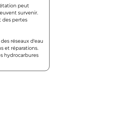
gétation peut
peuvent survenir.
t des pertes
 des réseaux d'eau
 et réparations.
es hydrocarbures