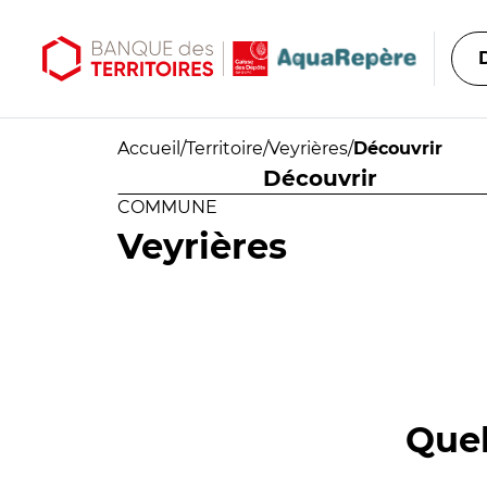
Aller au contenu principal
Aller au menu principal
Accueil
/
Territoire
/
Veyrières
/
Découvrir
Découvrir
COMMUNE
Veyrières
Quel