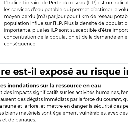
L’Indice Linéaire de Perte du réseau (ILP) est un indica
les services d’eau potable qui permet d’estimer le vo
moyen perdu (m3) par jour pour 1 km de réseau potabl
population influe sur l’ILP. Plus la densité de populatio
importante, plus les ILP sont susceptible d’être import
concentration de la population et de la demande en ea
conséquence.
ire est-il exposé au risque 
s inondations sur la ressource en eau
 des impacts significatifs sur les activités humaines, l'
 causent des dégâts immédiats par la force du courant, q
 faune et la flore, et mettre en danger la sécurité des p
 les biens matériels sont également vulnérables, avec des
 et de barrages.