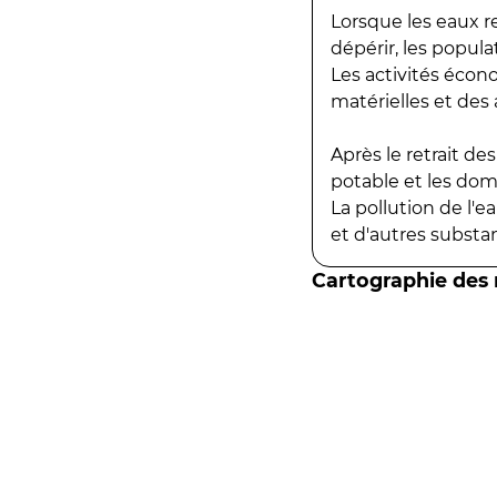
Lorsque les eaux r
dépérir, les popula
Les activités écon
matérielles et des a
Après le retrait d
potable et les do
La pollution de l'
et d'autres substanc
Cartographie des