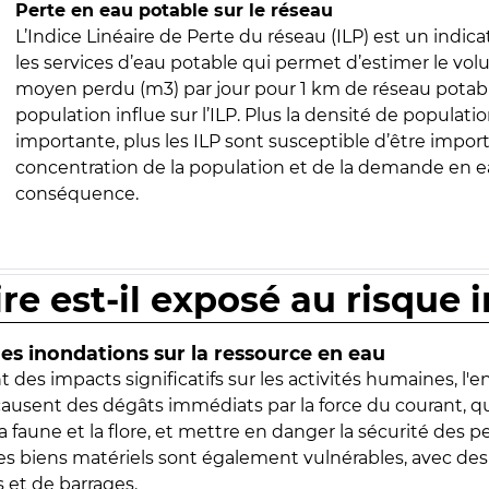
Perte en eau potable sur le réseau
L’Indice Linéaire de Perte du réseau (ILP) est un indica
les services d’eau potable qui permet d’estimer le vo
moyen perdu (m3) par jour pour 1 km de réseau potabl
population influe sur l’ILP. Plus la densité de populatio
importante, plus les ILP sont susceptible d’être import
concentration de la population et de la demande en ea
conséquence.
ire est-il exposé au risque 
s inondations sur la ressource en eau
 des impacts significatifs sur les activités humaines, l'
 causent des dégâts immédiats par la force du courant, q
 faune et la flore, et mettre en danger la sécurité des p
 les biens matériels sont également vulnérables, avec des
 et de barrages.