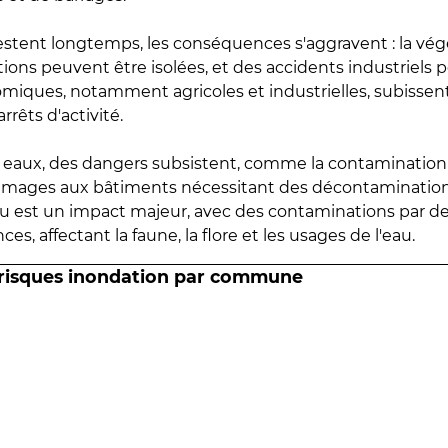
estent longtemps, les conséquences s'aggravent : la vé
tions peuvent être isolées, et des accidents industriels 
omiques, notamment agricoles et industrielles, subissen
rrêts d'activité.
es eaux, des dangers subsistent, comme la contamination
mmages aux bâtiments nécessitant des décontaminations
eau est un impact majeur, avec des contaminations par d
es, affectant la faune, la flore et les usages de l'eau.
 risques inondation par commune