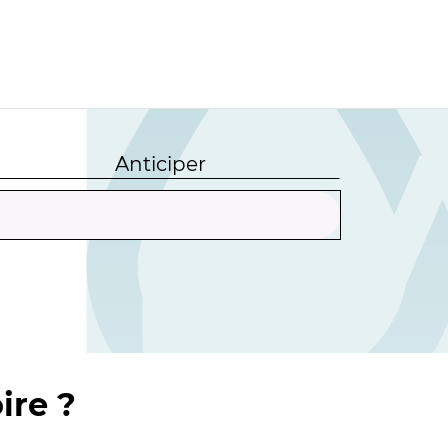
Anticiper
ire ?