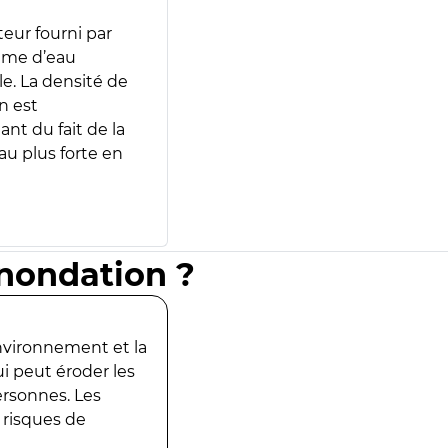
teur fourni par
lume d’eau
e. La densité de
n est
ant du fait de la
u plus forte en
inondation ?
environnement et la
ui peut éroder les
ersonnes. Les
 risques de