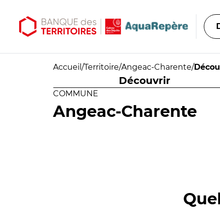
Aller au contenu principal
Aller au menu principal
Accueil
/
Territoire
/
Angeac-Charente
/
Décou
Découvrir
COMMUNE
Angeac-Charente
Quel