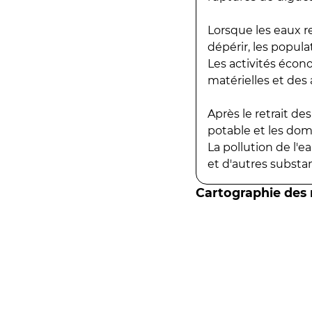
Lorsque les eaux r
dépérir, les popula
Les activités écon
matérielles et des a
Après le retrait d
potable et les do
La pollution de l'
et d'autres substanc
Cartographie des