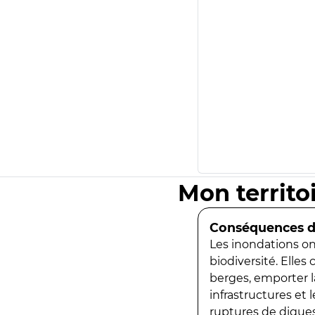
Mon territo
Conséquences de
Les inondations ont
biodiversité. Elles
berges, emporter la
infrastructures et
ruptures de digues