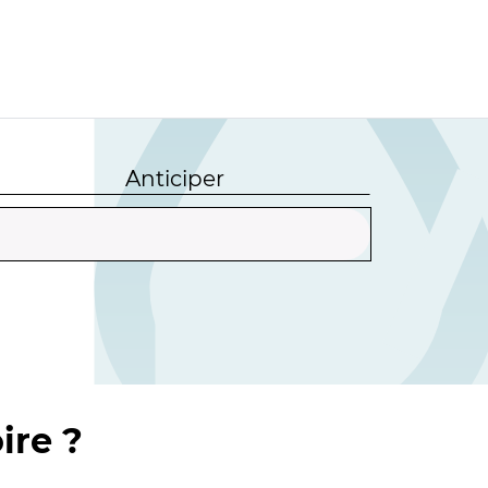
Anticiper
ire ?