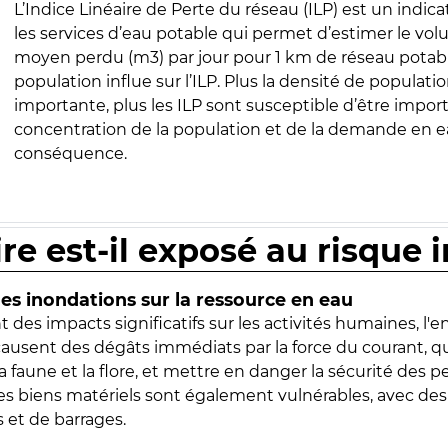
L’Indice Linéaire de Perte du réseau (ILP) est un indica
les services d’eau potable qui permet d’estimer le vo
moyen perdu (m3) par jour pour 1 km de réseau potabl
population influe sur l’ILP. Plus la densité de populatio
importante, plus les ILP sont susceptible d’être import
concentration de la population et de la demande en ea
conséquence.
ire est-il exposé au risque 
s inondations sur la ressource en eau
 des impacts significatifs sur les activités humaines, l'
 causent des dégâts immédiats par la force du courant, q
 faune et la flore, et mettre en danger la sécurité des p
 les biens matériels sont également vulnérables, avec des
 et de barrages.