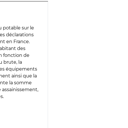
 potable sur le
des déclarations
ent en France.
abitant des
en fonction de
 brute, la
 les équipements
ment ainsi que la
sente la somme
e assainissement,
s.