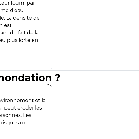
teur fourni par
lume d’eau
e. La densité de
n est
ant du fait de la
u plus forte en
inondation ?
environnement et la
ui peut éroder les
ersonnes. Les
 risques de