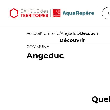
Aller au contenu principal
Aller au menu principal
Accueil
/
Territoire
/
Angeduc
/
Découvrir
Découvrir
COMMUNE
Angeduc
Quel