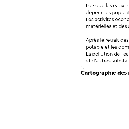
Lorsque les eaux r
dépérir, les popula
Les activités écon
matérielles et des a
Après le retrait d
potable et les do
La pollution de l'
et d'autres substanc
Cartographie des