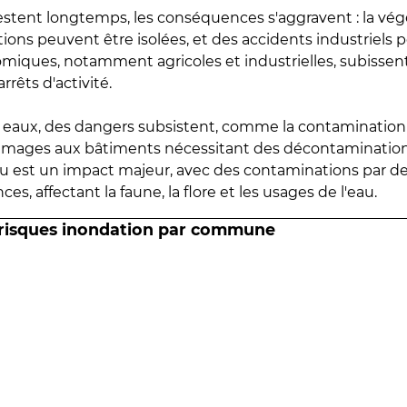
estent longtemps, les conséquences s'aggravent : la vé
tions peuvent être isolées, et des accidents industriels 
omiques, notamment agricoles et industrielles, subissen
rrêts d'activité.
es eaux, des dangers subsistent, comme la contamination
mmages aux bâtiments nécessitant des décontaminations
eau est un impact majeur, avec des contaminations par d
es, affectant la faune, la flore et les usages de l'eau.
 risques inondation par commune