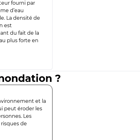
teur fourni par
lume d’eau
e. La densité de
n est
ant du fait de la
u plus forte en
inondation ?
environnement et la
ui peut éroder les
ersonnes. Les
 risques de