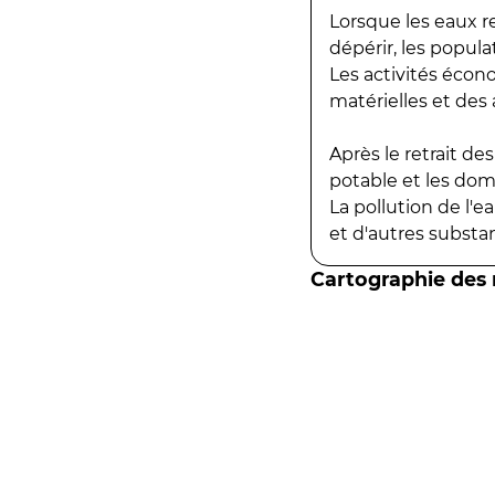
Lorsque les eaux r
dépérir, les popula
Les activités écon
matérielles et des a
Après le retrait d
potable et les do
La pollution de l'
et d'autres substanc
Cartographie des