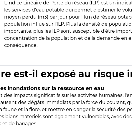
L’Indice Linéaire de Perte du réseau (ILP) est un indica
les services d’eau potable qui permet d’estimer le vo
moyen perdu (m3) par jour pour 1 km de réseau potabl
population influe sur l’ILP. Plus la densité de populatio
importante, plus les ILP sont susceptible d’être import
concentration de la population et de la demande en ea
conséquence.
ire est-il exposé au risque 
s inondations sur la ressource en eau
 des impacts significatifs sur les activités humaines, l'
 causent des dégâts immédiats par la force du courant, q
 faune et la flore, et mettre en danger la sécurité des p
 les biens matériels sont également vulnérables, avec des
 et de barrages.