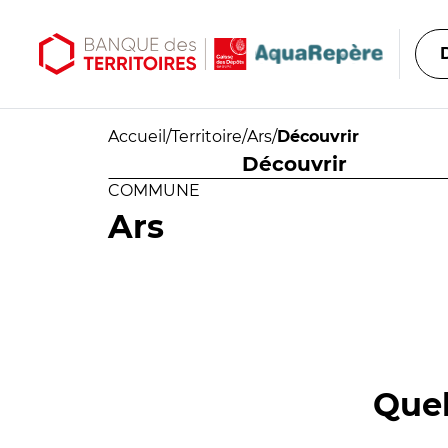
Aller au contenu principal
Aller au menu principal
Accueil
/
Territoire
/
Ars
/
Découvrir
Découvrir
COMMUNE
Ars
Quel