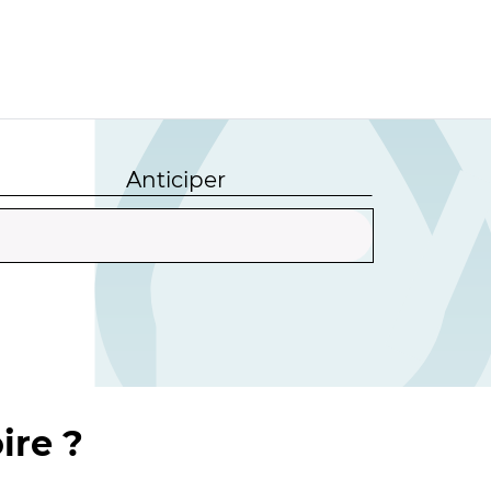
Anticiper
ire ?