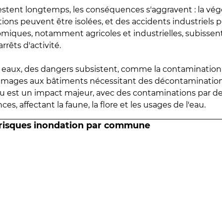
estent longtemps, les conséquences s'aggravent : la vé
tions peuvent être isolées, et des accidents industriels 
omiques, notamment agricoles et industrielles, subissen
rrêts d'activité.
es eaux, des dangers subsistent, comme la contamination
mmages aux bâtiments nécessitant des décontaminations
eau est un impact majeur, avec des contaminations par d
es, affectant la faune, la flore et les usages de l'eau.
 risques inondation par commune