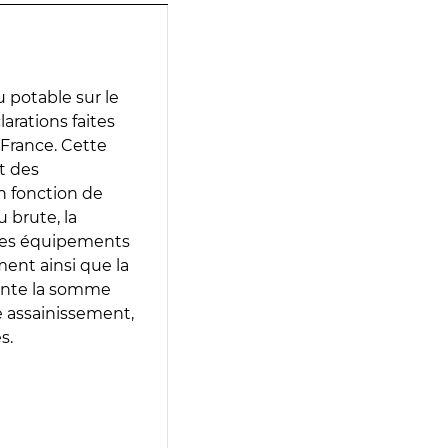
 potable sur le
larations faites
 France. Cette
t des
en fonction de
 brute, la
 les équipements
ment ainsi que la
sente la somme
e assainissement,
s.