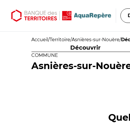
Aller au contenu principal
Aller au menu principal
Accueil
/
Territoire
/
Asnières-sur-Nouère
/
Déc
Découvrir
COMMUNE
Asnières-sur-Nouèr
Quel