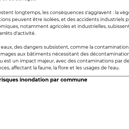
estent longtemps, les conséquences s'aggravent : la vé
tions peuvent être isolées, et des accidents industriels 
omiques, notamment agricoles et industrielles, subissen
rrêts d'activité.
es eaux, des dangers subsistent, comme la contamination
mmages aux bâtiments nécessitant des décontaminations
eau est un impact majeur, avec des contaminations par d
es, affectant la faune, la flore et les usages de l'eau.
 risques inondation par commune