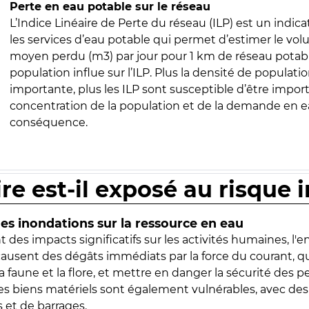
Perte en eau potable sur le réseau
L’Indice Linéaire de Perte du réseau (ILP) est un indica
les services d’eau potable qui permet d’estimer le vo
moyen perdu (m3) par jour pour 1 km de réseau potabl
population influe sur l’ILP. Plus la densité de populatio
importante, plus les ILP sont susceptible d’être import
concentration de la population et de la demande en ea
conséquence.
ire est-il exposé au risque 
s inondations sur la ressource en eau
 des impacts significatifs sur les activités humaines, l'
 causent des dégâts immédiats par la force du courant, q
 faune et la flore, et mettre en danger la sécurité des p
 les biens matériels sont également vulnérables, avec des
 et de barrages.