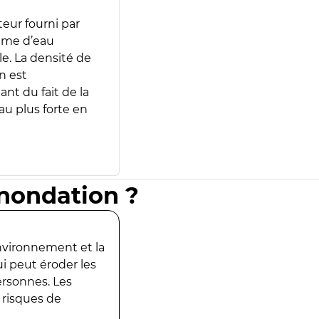
teur fourni par
lume d’eau
e. La densité de
n est
ant du fait de la
u plus forte en
inondation ?
environnement et la
ui peut éroder les
ersonnes. Les
 risques de