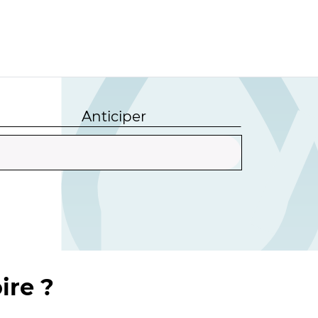
Anticiper
ire ?