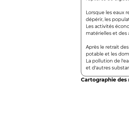
Lorsque les eaux r
dépérir, les popula
Les activités écon
matérielles et des a
Après le retrait d
potable et les do
La pollution de l'
et d'autres substanc
Cartographie des