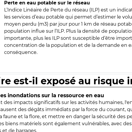
Perte en eau potable sur le réseau
L’Indice Linéaire de Perte du réseau (ILP) est un indica
les services d’eau potable qui permet d’estimer le vo
moyen perdu (m3) par jour pour 1 km de réseau potabl
population influe sur l’ILP. Plus la densité de populatio
importante, plus les ILP sont susceptible d’être import
concentration de la population et de la demande en ea
conséquence.
ire est-il exposé au risque 
s inondations sur la ressource en eau
 des impacts significatifs sur les activités humaines, l'
 causent des dégâts immédiats par la force du courant, q
 faune et la flore, et mettre en danger la sécurité des p
 les biens matériels sont également vulnérables, avec des
 et de barrages.