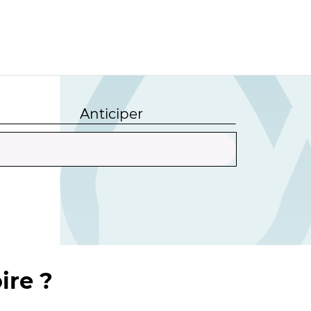
Anticiper
ire ?