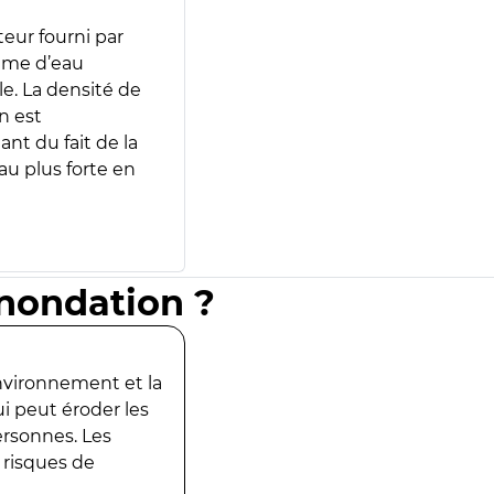
teur fourni par
lume d’eau
e. La densité de
n est
ant du fait de la
u plus forte en
inondation ?
environnement et la
ui peut éroder les
ersonnes. Les
 risques de