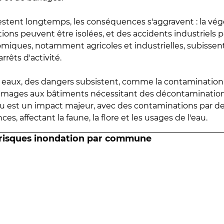
estent longtemps, les conséquences s'aggravent : la vé
tions peuvent être isolées, et des accidents industriels 
omiques, notamment agricoles et industrielles, subissen
rrêts d'activité.
es eaux, des dangers subsistent, comme la contamination
mmages aux bâtiments nécessitant des décontaminations
eau est un impact majeur, avec des contaminations par d
es, affectant la faune, la flore et les usages de l'eau.
 risques inondation par commune