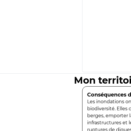
Mon territo
Conséquences de
Les inondations ont
biodiversité. Elles
berges, emporter la
infrastructures et
ruptures de digues