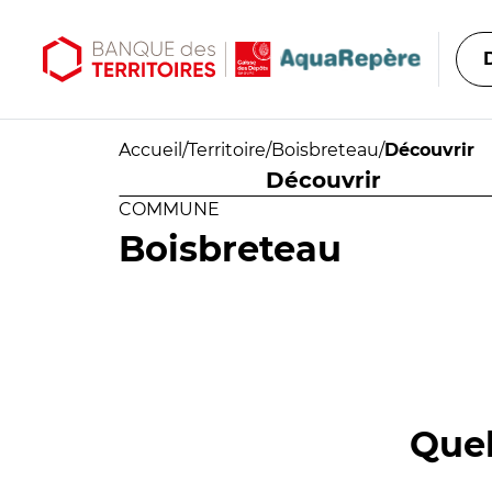
Aller au contenu principal
Aller au menu principal
Accueil
/
Territoire
/
Boisbreteau
/
Découvrir
Découvrir
COMMUNE
Boisbreteau
Quel