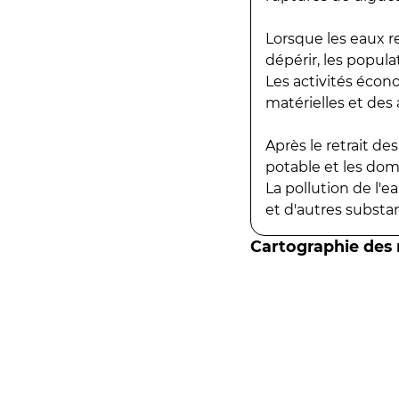
Lorsque les eaux r
dépérir, les popula
Les activités écon
matérielles et des a
Après le retrait d
potable et les do
La pollution de l'
et d'autres substanc
Cartographie des