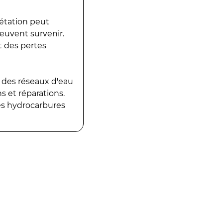
gétation peut
peuvent survenir.
t des pertes
 des réseaux d'eau
 et réparations.
es hydrocarbures