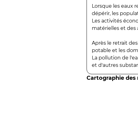
Lorsque les eaux r
dépérir, les popula
Les activités écon
matérielles et des a
Après le retrait d
potable et les do
La pollution de l'
et d'autres substanc
Cartographie des