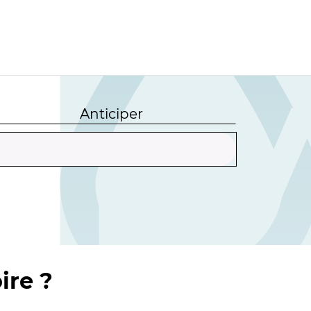
Anticiper
ire ?