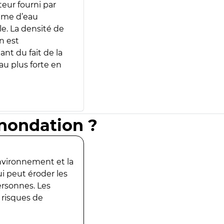
teur fourni par
lume d’eau
e. La densité de
n est
ant du fait de la
u plus forte en
inondation ?
environnement et la
ui peut éroder les
ersonnes. Les
 risques de