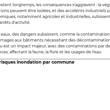
estent longtemps, les conséquences s'aggravent : la vé
tions peuvent être isolées, et des accidents industriels 
omiques, notamment agricoles et industrielles, subissen
rrêts d'activité.
es eaux, des dangers subsistent, comme la contamination
mmages aux bâtiments nécessitant des décontaminations
eau est un impact majeur, avec des contaminations par d
es, affectant la faune, la flore et les usages de l'eau.
 risques inondation par commune