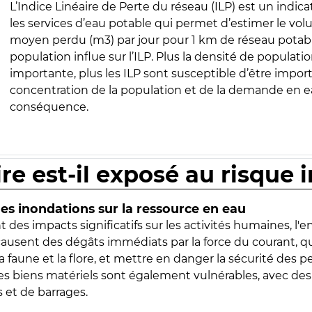
L’Indice Linéaire de Perte du réseau (ILP) est un indica
les services d’eau potable qui permet d’estimer le vo
moyen perdu (m3) par jour pour 1 km de réseau potabl
population influe sur l’ILP. Plus la densité de populatio
importante, plus les ILP sont susceptible d’être import
concentration de la population et de la demande en ea
conséquence.
ire est-il exposé au risque 
s inondations sur la ressource en eau
 des impacts significatifs sur les activités humaines, l'
 causent des dégâts immédiats par la force du courant, q
 faune et la flore, et mettre en danger la sécurité des p
 les biens matériels sont également vulnérables, avec des
 et de barrages.