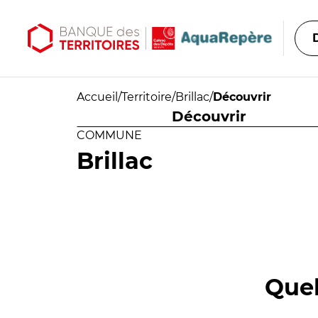
Aller au contenu principal
Aller au menu principal
Accueil
/
Territoire
/
Brillac
/
Découvrir
Découvrir
COMMUNE
Brillac
Quel