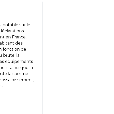
 potable sur le
 déclarations
ent en France.
abitant des
en fonction de
 brute, la
 les équipements
ment ainsi que la
sente la somme
e assainissement,
s.