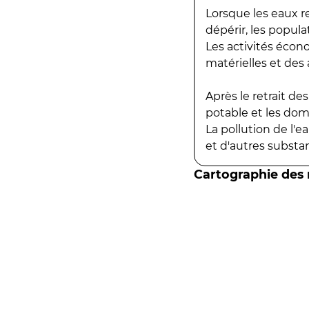
Lorsque les eaux r
dépérir, les popula
Les activités écon
matérielles et des a
Après le retrait d
potable et les do
La pollution de l'
et d'autres substanc
Cartographie des