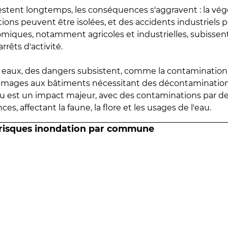
estent longtemps, les conséquences s'aggravent : la vé
tions peuvent être isolées, et des accidents industriels 
omiques, notamment agricoles et industrielles, subissen
rrêts d'activité.
es eaux, des dangers subsistent, comme la contamination
mmages aux bâtiments nécessitant des décontaminations
eau est un impact majeur, avec des contaminations par d
es, affectant la faune, la flore et les usages de l'eau.
 risques inondation par commune