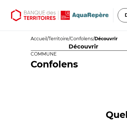
Aller au contenu principal
Aller au menu principal
Accueil
/
Territoire
/
Confolens
/
Découvrir
Découvrir
COMMUNE
Confolens
Quel