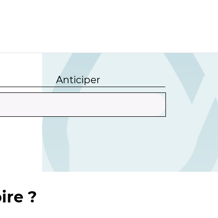
Anticiper
ire ?