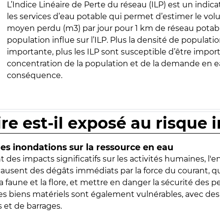
L’Indice Linéaire de Perte du réseau (ILP) est un indica
les services d’eau potable qui permet d’estimer le vo
moyen perdu (m3) par jour pour 1 km de réseau potabl
population influe sur l’ILP. Plus la densité de populatio
importante, plus les ILP sont susceptible d’être import
concentration de la population et de la demande en ea
conséquence.
ire est-il exposé au risque 
s inondations sur la ressource en eau
 des impacts significatifs sur les activités humaines, l'
 causent des dégâts immédiats par la force du courant, q
 faune et la flore, et mettre en danger la sécurité des p
 les biens matériels sont également vulnérables, avec des
 et de barrages.