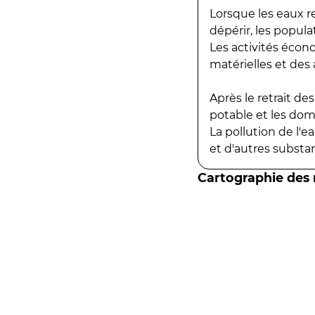
Lorsque les eaux r
dépérir, les popula
Les activités écon
matérielles et des a
Après le retrait d
potable et les do
La pollution de l'
et d'autres substanc
Cartographie des