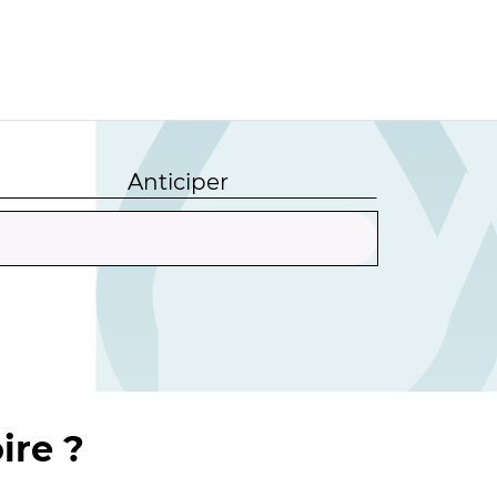
Anticiper
ire ?