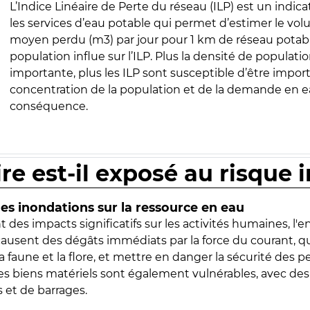
L’Indice Linéaire de Perte du réseau (ILP) est un indica
les services d’eau potable qui permet d’estimer le vo
moyen perdu (m3) par jour pour 1 km de réseau potabl
population influe sur l’ILP. Plus la densité de populatio
importante, plus les ILP sont susceptible d’être import
concentration de la population et de la demande en ea
conséquence.
ire est-il exposé au risque 
s inondations sur la ressource en eau
 des impacts significatifs sur les activités humaines, l'
 causent des dégâts immédiats par la force du courant, q
 faune et la flore, et mettre en danger la sécurité des p
 les biens matériels sont également vulnérables, avec des
 et de barrages.