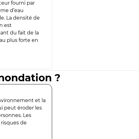
teur fourni par
lume d’eau
e. La densité de
n est
ant du fait de la
u plus forte en
inondation ?
environnement et la
ui peut éroder les
ersonnes. Les
 risques de