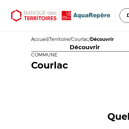
Aller au contenu principal
Aller au menu principal
Accueil
/
Territoire
/
Courlac
/
Découvrir
Découvrir
COMMUNE
Courlac
Quel