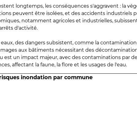
estent longtemps, les conséquences s'aggravent : la vé
tions peuvent être isolées, et des accidents industriels 
omiques, notamment agricoles et industrielles, subissen
rrêts d'activité.
es eaux, des dangers subsistent, comme la contamination
mmages aux bâtiments nécessitant des décontaminations
eau est un impact majeur, avec des contaminations par d
es, affectant la faune, la flore et les usages de l'eau.
 risques inondation par commune