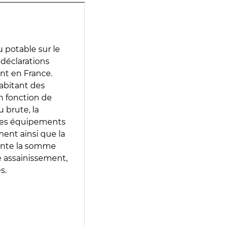
 potable sur le
s déclarations
ent en France.
abitant des
en fonction de
 brute, la
 les équipements
ment ainsi que la
sente la somme
e assainissement,
s.