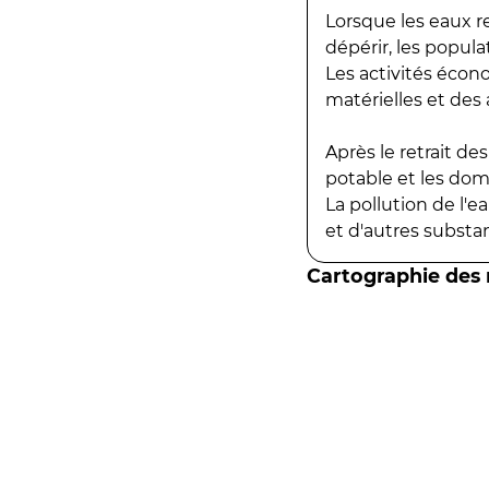
Lorsque les eaux r
dépérir, les popula
Les activités écon
matérielles et des a
Après le retrait d
potable et les do
La pollution de l'
et d'autres substanc
Cartographie des