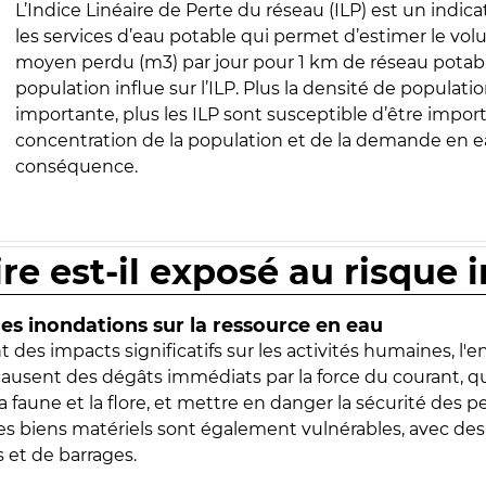
L’Indice Linéaire de Perte du réseau (ILP) est un indica
les services d’eau potable qui permet d’estimer le vo
moyen perdu (m3) par jour pour 1 km de réseau potabl
population influe sur l’ILP. Plus la densité de populatio
importante, plus les ILP sont susceptible d’être import
concentration de la population et de la demande en ea
conséquence.
ire est-il exposé au risque 
s inondations sur la ressource en eau
 des impacts significatifs sur les activités humaines, l'
 causent des dégâts immédiats par la force du courant, q
 faune et la flore, et mettre en danger la sécurité des p
 les biens matériels sont également vulnérables, avec des
 et de barrages.