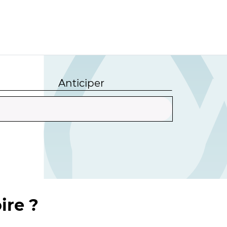
Anticiper
ire ?