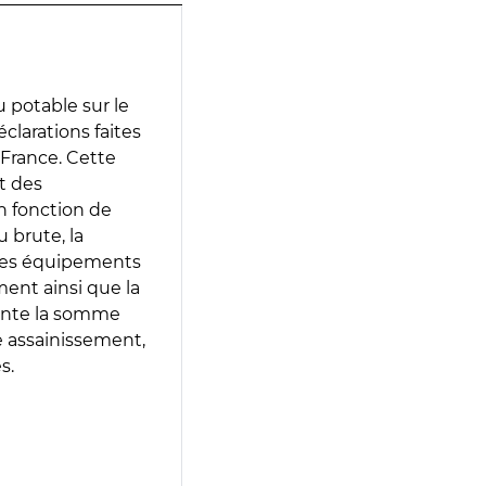
 potable sur le
éclarations faites
 France. Cette
t des
en fonction de
 brute, la
 les équipements
ment ainsi que la
sente la somme
e assainissement,
s.