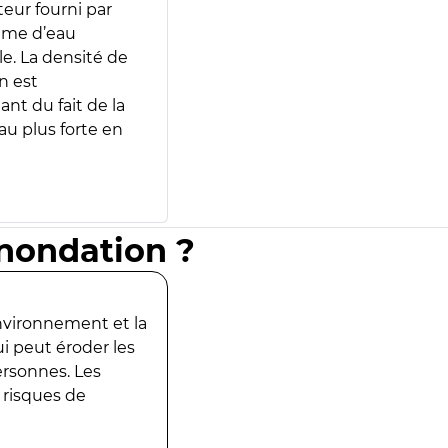
teur fourni par
lume d’eau
e. La densité de
n est
ant du fait de la
u plus forte en
inondation ?
environnement et la
ui peut éroder les
ersonnes. Les
 risques de