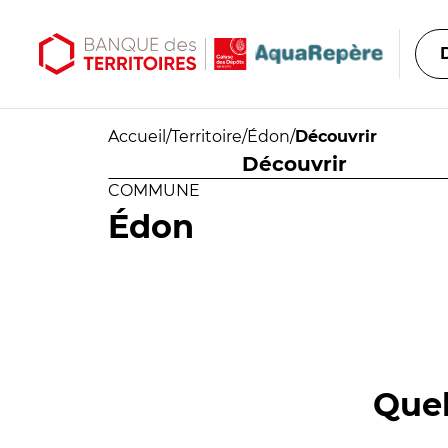
Aller au contenu principal
Aller au menu principal
Accueil
/
Territoire
/
Édon
/
Découvrir
Découvrir
COMMUNE
Édon
Quel