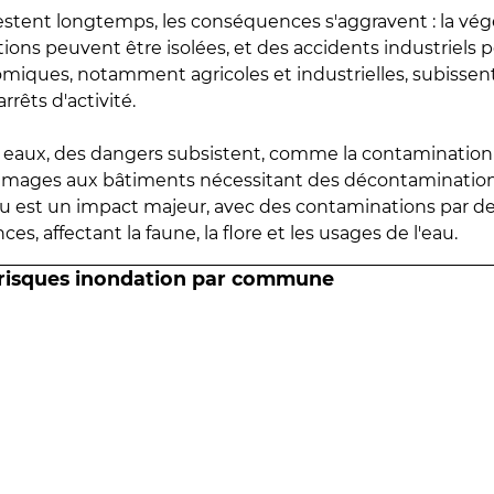
estent longtemps, les conséquences s'aggravent : la vé
tions peuvent être isolées, et des accidents industriels 
omiques, notamment agricoles et industrielles, subissen
rrêts d'activité.
es eaux, des dangers subsistent, comme la contamination
mmages aux bâtiments nécessitant des décontaminations
eau est un impact majeur, avec des contaminations par d
es, affectant la faune, la flore et les usages de l'eau.
 risques inondation par commune