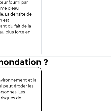
teur fourni par
lume d’eau
e. La densité de
n est
ant du fait de la
u plus forte en
inondation ?
environnement et la
ui peut éroder les
ersonnes. Les
 risques de