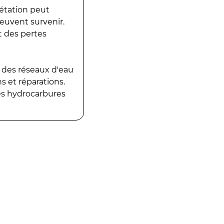
gétation peut
peuvent survenir.
t des pertes
 des réseaux d'eau
 et réparations.
es hydrocarbures