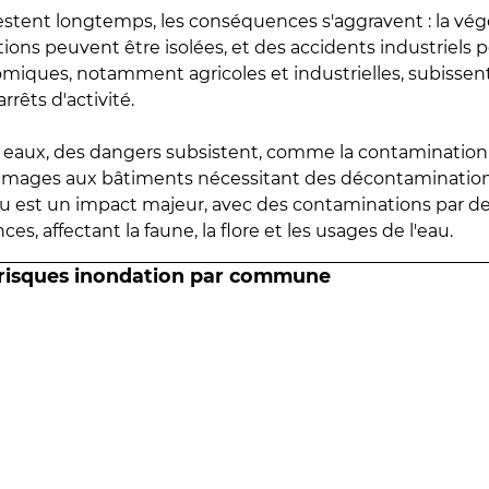
estent longtemps, les conséquences s'aggravent : la vé
tions peuvent être isolées, et des accidents industriels 
omiques, notamment agricoles et industrielles, subissen
rrêts d'activité.
es eaux, des dangers subsistent, comme la contamination
mmages aux bâtiments nécessitant des décontaminations
eau est un impact majeur, avec des contaminations par d
es, affectant la faune, la flore et les usages de l'eau.
 risques inondation par commune