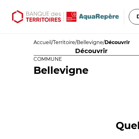
Aller au contenu principal
Aller au menu principal
Accueil
/
Territoire
/
Bellevigne
/
Découvrir
Découvrir
COMMUNE
Bellevigne
Quel