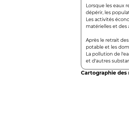
Lorsque les eaux r
dépérir, les popula
Les activités écon
matérielles et des a
Après le retrait d
potable et les do
La pollution de l'
et d'autres substanc
Cartographie des