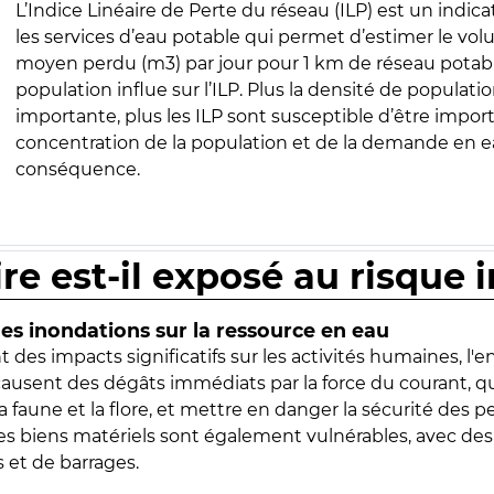
L’Indice Linéaire de Perte du réseau (ILP) est un indica
les services d’eau potable qui permet d’estimer le vo
moyen perdu (m3) par jour pour 1 km de réseau potabl
population influe sur l’ILP. Plus la densité de populatio
importante, plus les ILP sont susceptible d’être import
concentration de la population et de la demande en ea
conséquence.
ire est-il exposé au risque 
s inondations sur la ressource en eau
 des impacts significatifs sur les activités humaines, l'
 causent des dégâts immédiats par la force du courant, q
 faune et la flore, et mettre en danger la sécurité des p
 les biens matériels sont également vulnérables, avec des
 et de barrages.