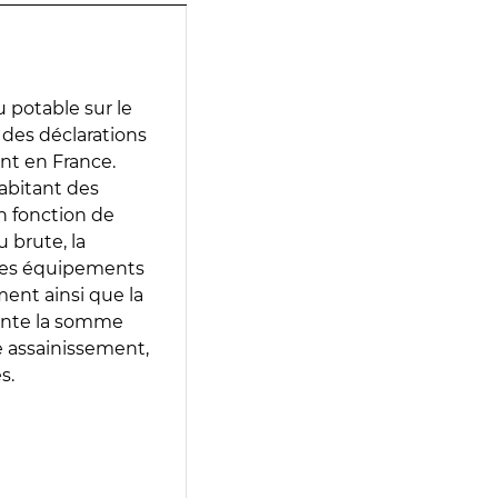
 potable sur le
r des déclarations
ent en France.
abitant des
en fonction de
 brute, la
 les équipements
ment ainsi que la
sente la somme
e assainissement,
s.