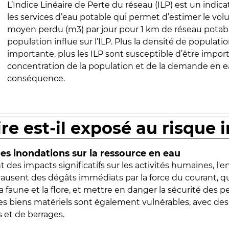
L’Indice Linéaire de Perte du réseau (ILP) est un indica
les services d’eau potable qui permet d’estimer le vo
moyen perdu (m3) par jour pour 1 km de réseau potabl
population influe sur l’ILP. Plus la densité de populatio
importante, plus les ILP sont susceptible d’être import
concentration de la population et de la demande en ea
conséquence.
ire est-il exposé au risque 
s inondations sur la ressource en eau
 des impacts significatifs sur les activités humaines, l'
 causent des dégâts immédiats par la force du courant, q
 faune et la flore, et mettre en danger la sécurité des p
 les biens matériels sont également vulnérables, avec des
 et de barrages.