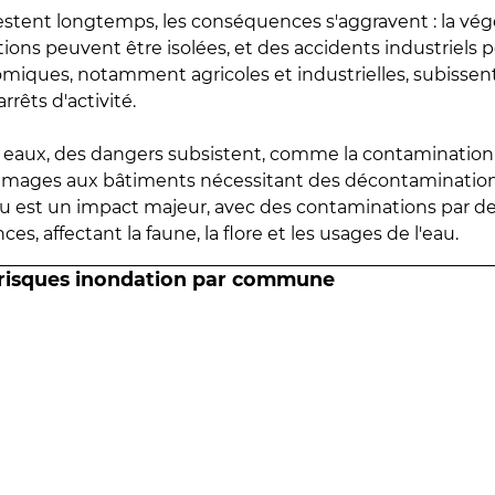
estent longtemps, les conséquences s'aggravent : la vé
tions peuvent être isolées, et des accidents industriels 
omiques, notamment agricoles et industrielles, subissen
rrêts d'activité.
es eaux, des dangers subsistent, comme la contamination
mmages aux bâtiments nécessitant des décontaminations
eau est un impact majeur, avec des contaminations par d
es, affectant la faune, la flore et les usages de l'eau.
 risques inondation par commune