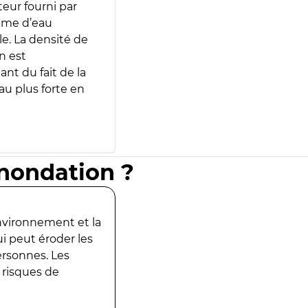
teur fourni par
lume d’eau
e. La densité de
n est
ant du fait de la
u plus forte en
inondation ?
environnement et la
ui peut éroder les
ersonnes. Les
 risques de