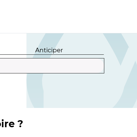
Anticiper
ire ?