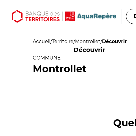
Aller au contenu principal
Aller au menu principal
Accueil
/
Territoire
/
Montrollet
/
Découvrir
Découvrir
COMMUNE
Montrollet
Quel