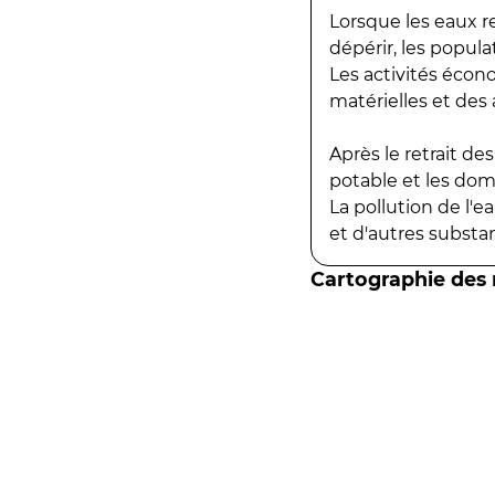
Lorsque les eaux r
dépérir, les popula
Les activités écon
matérielles et des a
Après le retrait d
potable et les do
La pollution de l'
et d'autres substanc
Cartographie des