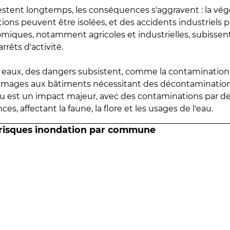
estent longtemps, les conséquences s'aggravent : la vé
tions peuvent être isolées, et des accidents industriels 
omiques, notamment agricoles et industrielles, subissen
rrêts d'activité.
es eaux, des dangers subsistent, comme la contamination
mmages aux bâtiments nécessitant des décontaminations
eau est un impact majeur, avec des contaminations par d
es, affectant la faune, la flore et les usages de l'eau.
 risques inondation par commune