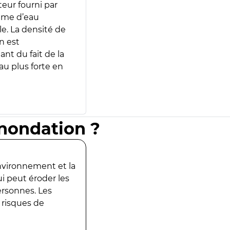
teur fourni par
lume d’eau
e. La densité de
n est
ant du fait de la
u plus forte en
inondation ?
environnement et la
ui peut éroder les
ersonnes. Les
 risques de