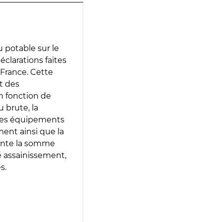
 potable sur le
déclarations faites
 France. Cette
t des
en fonction de
 brute, la
 les équipements
ment ainsi que la
sente la somme
e assainissement,
s.