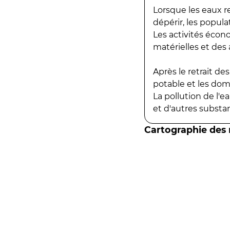
Lorsque les eaux r
dépérir, les popula
Les activités écon
matérielles et des a
Après le retrait d
potable et les do
La pollution de l'
et d'autres substanc
Cartographie des