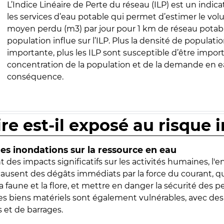
L’Indice Linéaire de Perte du réseau (ILP) est un indica
les services d’eau potable qui permet d’estimer le vo
moyen perdu (m3) par jour pour 1 km de réseau potabl
population influe sur l’ILP. Plus la densité de populatio
importante, plus les ILP sont susceptible d’être import
concentration de la population et de la demande en ea
conséquence.
ire est-il exposé au risque 
s inondations sur la ressource en eau
 des impacts significatifs sur les activités humaines, l'
 causent des dégâts immédiats par la force du courant, q
 faune et la flore, et mettre en danger la sécurité des p
 les biens matériels sont également vulnérables, avec des
 et de barrages.