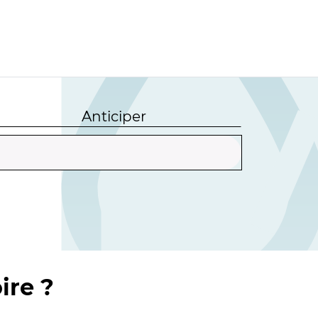
Anticiper
ire ?