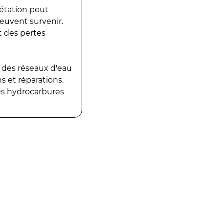
gétation peut
peuvent survenir.
t des pertes
 des réseaux d'eau
 et réparations.
es hydrocarbures