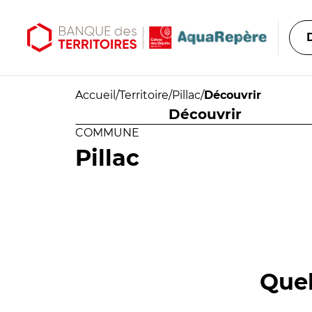
Aller au contenu principal
Aller au menu principal
Accueil
/
Territoire
/
Pillac
/
Découvrir
Découvrir
COMMUNE
Pillac
Quel