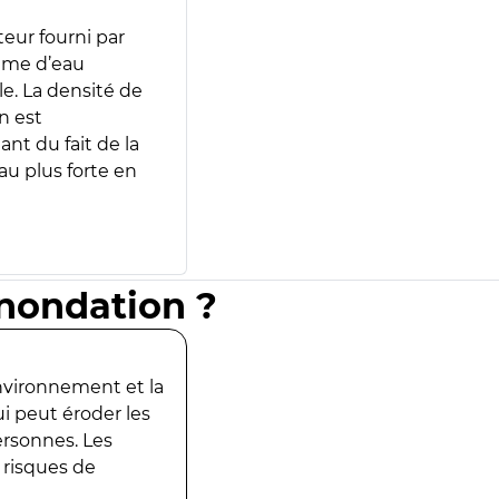
teur fourni par
lume d’eau
e. La densité de
n est
ant du fait de la
u plus forte en
inondation ?
environnement et la
ui peut éroder les
ersonnes. Les
 risques de