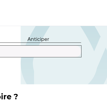
Anticiper
ire ?