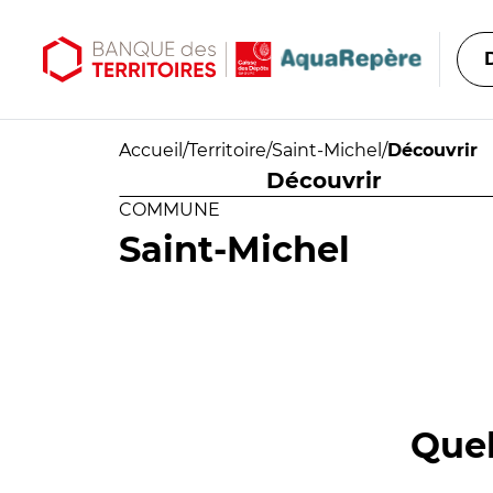
Aller au contenu principal
Aller au menu principal
Accueil
/
Territoire
/
Saint-Michel
/
Découvrir
Découvrir
COMMUNE
Saint-Michel
Quel