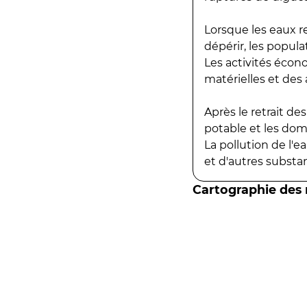
Lorsque les eaux r
dépérir, les popula
Les activités écon
matérielles et des a
Après le retrait d
potable et les do
La pollution de l'
et d'autres substanc
Cartographie des