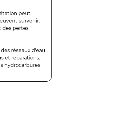
gétation peut
peuvent survenir.
t des pertes
 des réseaux d'eau
 et réparations.
es hydrocarbures