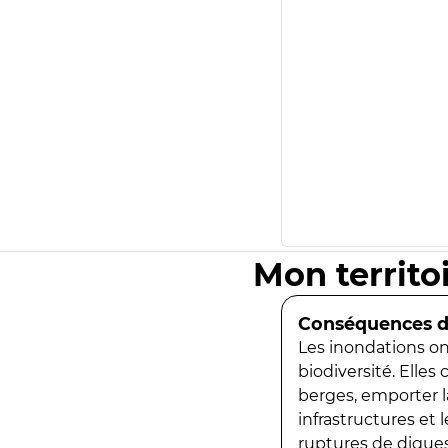
Mon territo
Conséquences de
Les inondations ont
biodiversité. Elles
berges, emporter la
infrastructures et
ruptures de digues