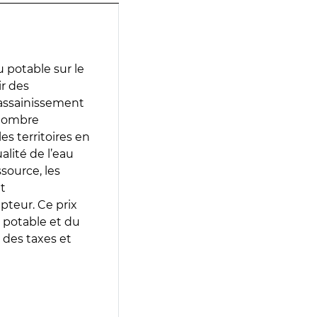
 potable sur le
ir des
d’assainissement
 nombre
es territoires en
lité de l’eau
source, les
t
epteur. Ce prix
 potable et du
 des taxes et