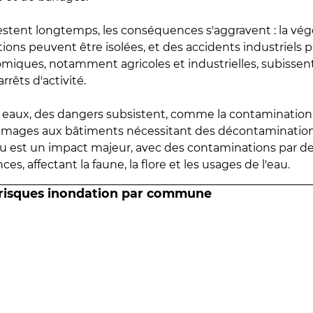
estent longtemps, les conséquences s'aggravent : la vé
tions peuvent être isolées, et des accidents industriels 
omiques, notamment agricoles et industrielles, subissen
rrêts d'activité.
es eaux, des dangers subsistent, comme la contamination
mmages aux bâtiments nécessitant des décontaminations
eau est un impact majeur, avec des contaminations par d
es, affectant la faune, la flore et les usages de l'eau.
 risques inondation par commune