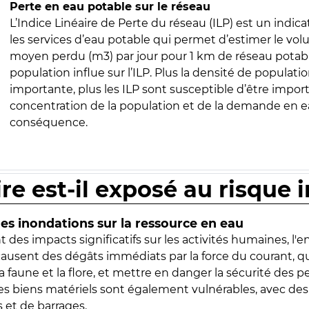
Perte en eau potable sur le réseau
L’Indice Linéaire de Perte du réseau (ILP) est un indica
les services d’eau potable qui permet d’estimer le vo
moyen perdu (m3) par jour pour 1 km de réseau potabl
population influe sur l’ILP. Plus la densité de populatio
importante, plus les ILP sont susceptible d’être import
concentration de la population et de la demande en ea
conséquence.
ire est-il exposé au risque 
s inondations sur la ressource en eau
 des impacts significatifs sur les activités humaines, l'
 causent des dégâts immédiats par la force du courant, q
 faune et la flore, et mettre en danger la sécurité des p
 les biens matériels sont également vulnérables, avec des
 et de barrages.