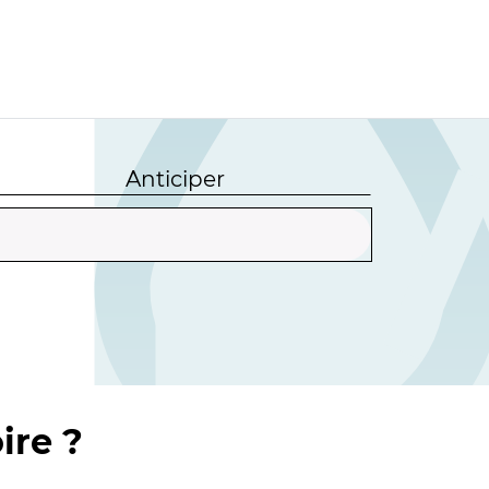
Anticiper
ire ?