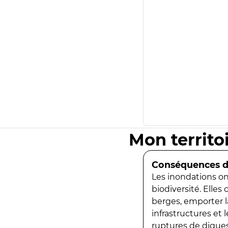
Mon territo
Conséquences de
Les inondations ont
biodiversité. Elles
berges, emporter la
infrastructures et
ruptures de digues