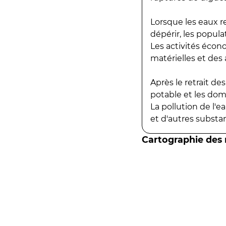
Lorsque les eaux r
dépérir, les popula
Les activités écon
matérielles et des a
Après le retrait d
potable et les do
La pollution de l'
et d'autres substanc
Cartographie des