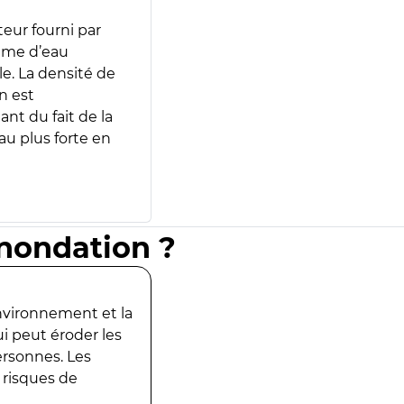
teur fourni par
lume d’eau
e. La densité de
n est
ant du fait de la
u plus forte en
inondation ?
environnement et la
ui peut éroder les
ersonnes. Les
 risques de