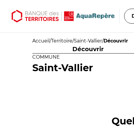
Aller au contenu principal
Aller au menu principal
Accueil
/
Territoire
/
Saint-Vallier
/
Découvrir
Découvrir
COMMUNE
Saint-Vallier
Quel