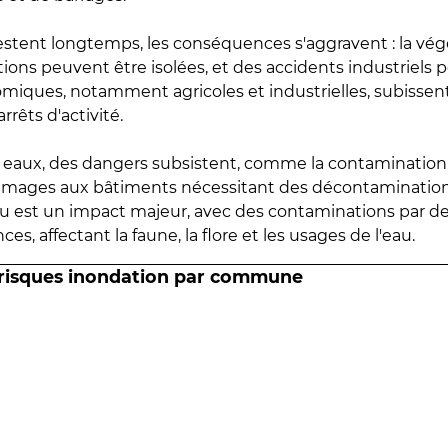
estent longtemps, les conséquences s'aggravent : la vé
tions peuvent être isolées, et des accidents industriels 
omiques, notamment agricoles et industrielles, subissen
rrêts d'activité.
es eaux, des dangers subsistent, comme la contamination
mmages aux bâtiments nécessitant des décontaminations
eau est un impact majeur, avec des contaminations par d
es, affectant la faune, la flore et les usages de l'eau.
 risques inondation par commune