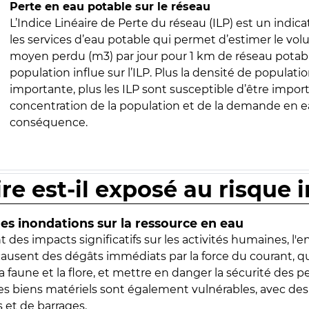
Perte en eau potable sur le réseau
L’Indice Linéaire de Perte du réseau (ILP) est un indica
les services d’eau potable qui permet d’estimer le vo
moyen perdu (m3) par jour pour 1 km de réseau potabl
population influe sur l’ILP. Plus la densité de populatio
importante, plus les ILP sont susceptible d’être import
concentration de la population et de la demande en ea
conséquence.
ire est-il exposé au risque 
s inondations sur la ressource en eau
 des impacts significatifs sur les activités humaines, l'
 causent des dégâts immédiats par la force du courant, q
 faune et la flore, et mettre en danger la sécurité des p
 les biens matériels sont également vulnérables, avec des
 et de barrages.