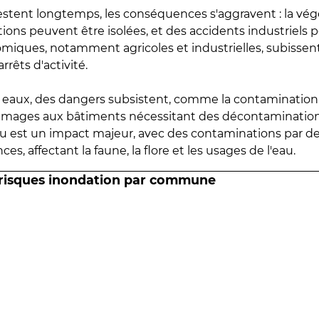
estent longtemps, les conséquences s'aggravent : la vé
tions peuvent être isolées, et des accidents industriels 
omiques, notamment agricoles et industrielles, subissen
rrêts d'activité.
es eaux, des dangers subsistent, comme la contamination
mmages aux bâtiments nécessitant des décontaminations
eau est un impact majeur, avec des contaminations par d
es, affectant la faune, la flore et les usages de l'eau.
 risques inondation par commune