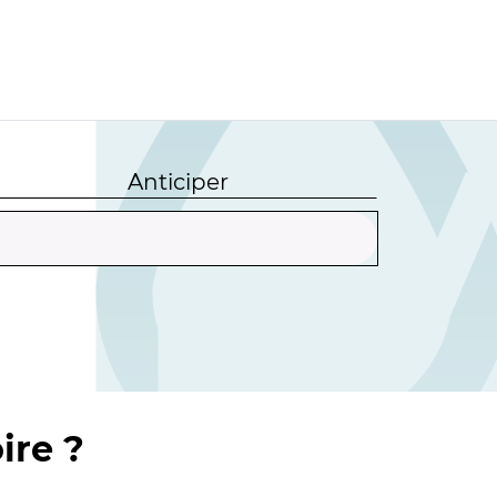
Anticiper
ire ?