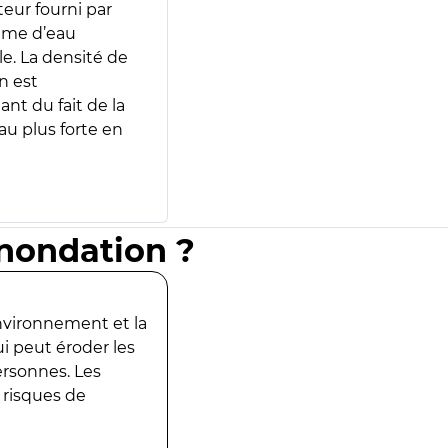
teur fourni par
lume d’eau
e. La densité de
n est
ant du fait de la
u plus forte en
inondation ?
environnement et la
ui peut éroder les
ersonnes. Les
 risques de