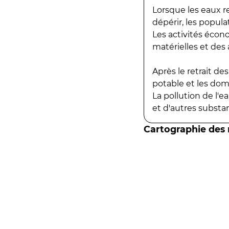
Lorsque les eaux r
dépérir, les popula
Les activités écon
matérielles et des a
Après le retrait d
potable et les do
La pollution de l'
et d'autres substanc
Cartographie des