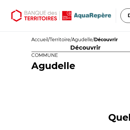
Aller au contenu principal
Aller au menu principal
Accueil
/
Territoire
/
Agudelle
/
Découvrir
Découvrir
COMMUNE
Agudelle
Quel