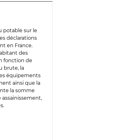
 potable sur le
des déclarations
ent en France.
abitant des
en fonction de
 brute, la
 les équipements
ment ainsi que la
sente la somme
e assainissement,
s.