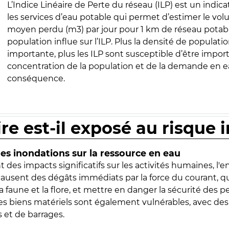
L’Indice Linéaire de Perte du réseau (ILP) est un indica
les services d’eau potable qui permet d’estimer le vo
moyen perdu (m3) par jour pour 1 km de réseau potabl
population influe sur l’ILP. Plus la densité de populatio
importante, plus les ILP sont susceptible d’être import
concentration de la population et de la demande en ea
conséquence.
ire est-il exposé au risque 
s inondations sur la ressource en eau
 des impacts significatifs sur les activités humaines, l'
 causent des dégâts immédiats par la force du courant, q
 faune et la flore, et mettre en danger la sécurité des p
 les biens matériels sont également vulnérables, avec des
 et de barrages.