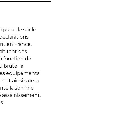
 potable sur le
 déclarations
ent en France.
abitant des
en fonction de
 brute, la
 les équipements
ment ainsi que la
sente la somme
e assainissement,
s.