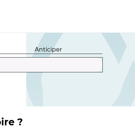
Anticiper
ire ?