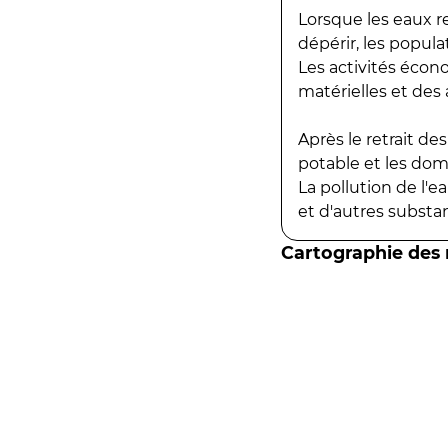
Lorsque les eaux r
dépérir, les popula
Les activités écon
matérielles et des a
Après le retrait d
potable et les do
La pollution de l'
et d'autres substanc
Cartographie des