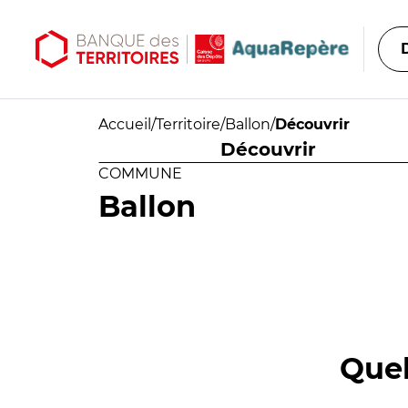
Aller au contenu principal
Aller au menu principal
Accueil
/
Territoire
/
Ballon
/
Découvrir
Découvrir
COMMUNE
Ballon
Quel