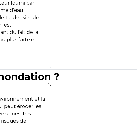
teur fourni par
lume d’eau
e. La densité de
n est
ant du fait de la
u plus forte en
inondation ?
environnement et la
ui peut éroder les
ersonnes. Les
 risques de