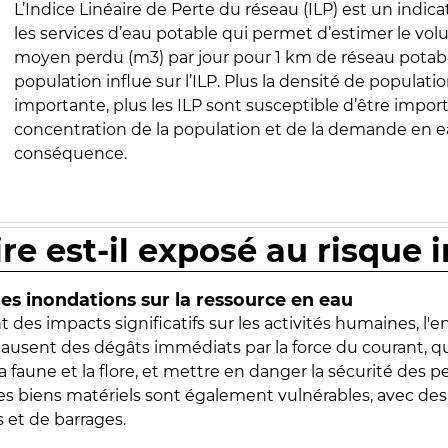
L’Indice Linéaire de Perte du réseau (ILP) est un indica
les services d’eau potable qui permet d’estimer le vo
moyen perdu (m3) par jour pour 1 km de réseau potabl
population influe sur l’ILP. Plus la densité de populatio
importante, plus les ILP sont susceptible d’être import
concentration de la population et de la demande en ea
conséquence.
ire est-il exposé au risque 
s inondations sur la ressource en eau
 des impacts significatifs sur les activités humaines, l'
 causent des dégâts immédiats par la force du courant, q
 faune et la flore, et mettre en danger la sécurité des p
 les biens matériels sont également vulnérables, avec des
 et de barrages.