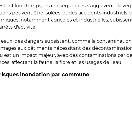
estent longtemps, les conséquences s'aggravent : la vé
tions peuvent être isolées, et des accidents industriels 
omiques, notamment agricoles et industrielles, subissen
rrêts d'activité.
es eaux, des dangers subsistent, comme la contamination
mmages aux bâtiments nécessitant des décontaminations
eau est un impact majeur, avec des contaminations par d
es, affectant la faune, la flore et les usages de l'eau.
 risques inondation par commune