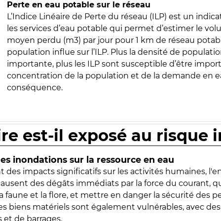
Perte en eau potable sur le réseau
L’Indice Linéaire de Perte du réseau (ILP) est un indica
les services d’eau potable qui permet d’estimer le vo
moyen perdu (m3) par jour pour 1 km de réseau potabl
population influe sur l’ILP. Plus la densité de populatio
importante, plus les ILP sont susceptible d’être import
concentration de la population et de la demande en ea
conséquence.
ire est-il exposé au risque 
s inondations sur la ressource en eau
 des impacts significatifs sur les activités humaines, l'
 causent des dégâts immédiats par la force du courant, q
 faune et la flore, et mettre en danger la sécurité des p
 les biens matériels sont également vulnérables, avec des
 et de barrages.