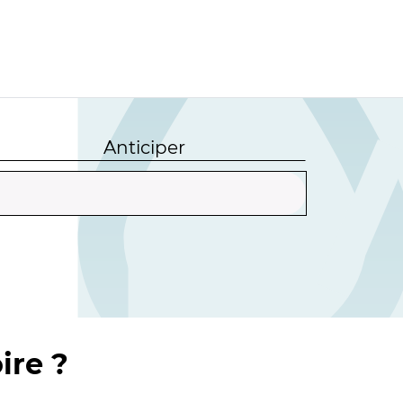
Anticiper
ire ?