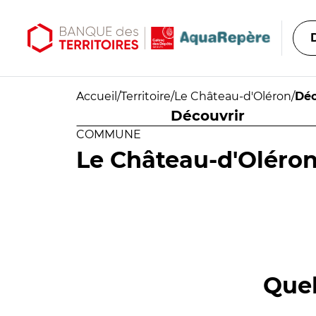
Aller au contenu principal
Aller au menu principal
Accueil
/
Territoire
/
Le Château-d'Oléron
/
Déc
Découvrir
COMMUNE
Le Château-d'Oléro
Quel