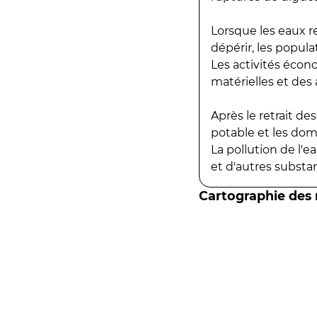
Lorsque les eaux r
dépérir, les popula
Les activités écon
matérielles et des a
Après le retrait d
potable et les do
La pollution de l'
et d'autres substanc
Cartographie des