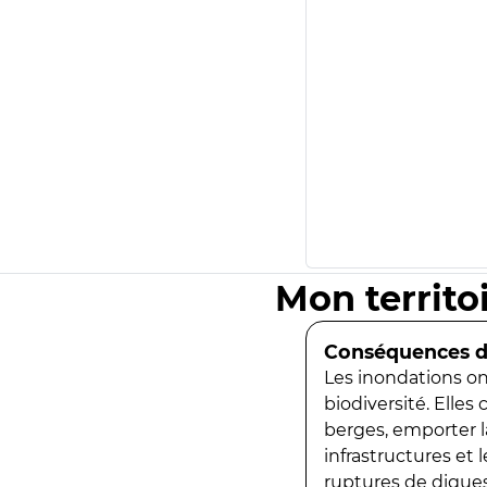
Mon territo
Conséquences de
Les inondations ont
biodiversité. Elles
berges, emporter la
infrastructures et
ruptures de digues