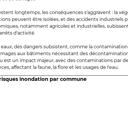
estent longtemps, les conséquences s'aggravent : la vé
tions peuvent être isolées, et des accidents industriels 
omiques, notamment agricoles et industrielles, subissen
rrêts d'activité.
es eaux, des dangers subsistent, comme la contamination
mmages aux bâtiments nécessitant des décontaminations
eau est un impact majeur, avec des contaminations par d
es, affectant la faune, la flore et les usages de l'eau.
 risques inondation par commune