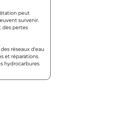
gétation peut
peuvent survenir.
t des pertes
 des réseaux d'eau
 et réparations.
es hydrocarbures