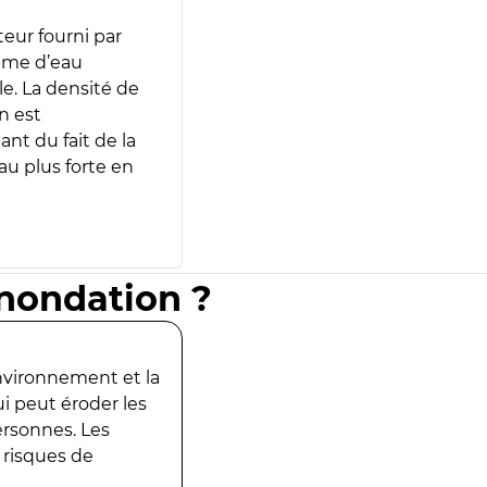
teur fourni par
lume d’eau
e. La densité de
n est
ant du fait de la
u plus forte en
inondation ?
environnement et la
ui peut éroder les
ersonnes. Les
 risques de