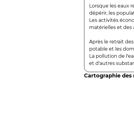
Lorsque les eaux r
dépérir, les popula
Les activités écon
matérielles et des a
Après le retrait d
potable et les do
La pollution de l'
et d'autres substanc
Cartographie des