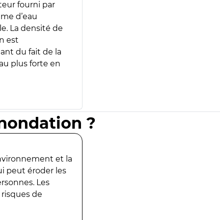
teur fourni par
lume d’eau
e. La densité de
n est
ant du fait de la
u plus forte en
inondation ?
environnement et la
ui peut éroder les
ersonnes. Les
 risques de