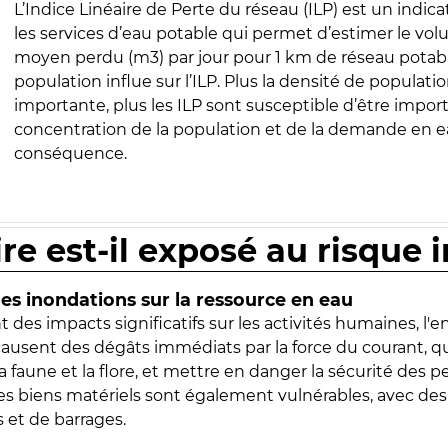
L’Indice Linéaire de Perte du réseau (ILP) est un indica
les services d’eau potable qui permet d’estimer le vo
moyen perdu (m3) par jour pour 1 km de réseau potabl
population influe sur l’ILP. Plus la densité de populatio
importante, plus les ILP sont susceptible d’être import
concentration de la population et de la demande en ea
conséquence.
ire est-il exposé au risque 
s inondations sur la ressource en eau
 des impacts significatifs sur les activités humaines, l'
 causent des dégâts immédiats par la force du courant, q
 faune et la flore, et mettre en danger la sécurité des p
 les biens matériels sont également vulnérables, avec des
 et de barrages.