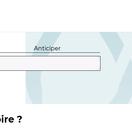
Anticiper
ire ?