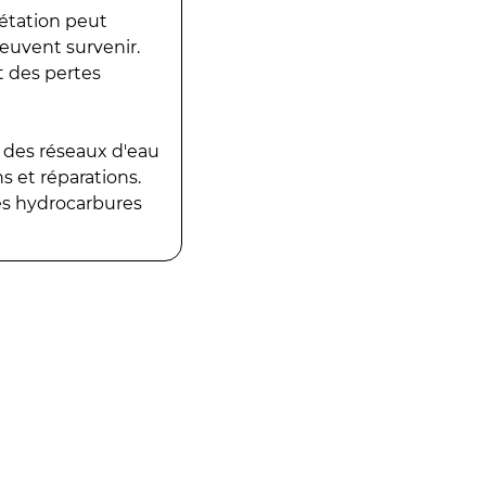
gétation peut
peuvent survenir.
t des pertes
 des réseaux d'eau
 et réparations.
es hydrocarbures