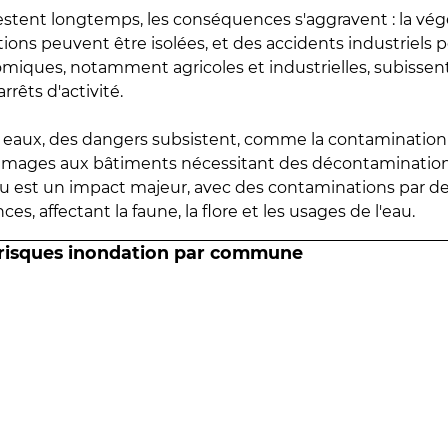
estent longtemps, les conséquences s'aggravent : la vé
tions peuvent être isolées, et des accidents industriels 
omiques, notamment agricoles et industrielles, subissen
rrêts d'activité.
es eaux, des dangers subsistent, comme la contamination
mmages aux bâtiments nécessitant des décontaminations
eau est un impact majeur, avec des contaminations par d
es, affectant la faune, la flore et les usages de l'eau.
 risques inondation par commune