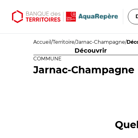
Aller au contenu principal
Aller au menu principal
Accueil
/
Territoire
/
Jarnac-Champagne
/
Déco
Découvrir
COMMUNE
Jarnac-Champagne
Quel