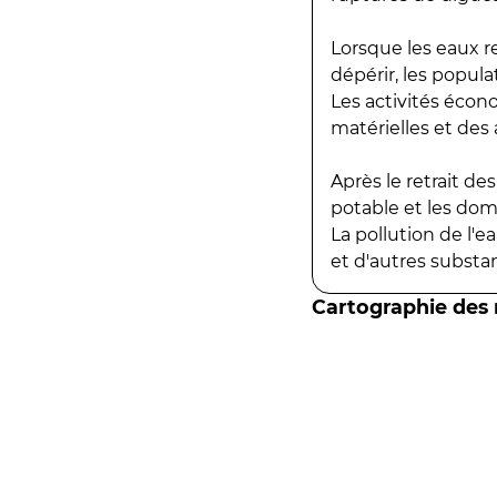
Lorsque les eaux r
dépérir, les popula
Les activités écon
matérielles et des a
Après le retrait d
potable et les do
La pollution de l'
et d'autres substanc
Cartographie des