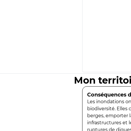
Mon territo
Conséquences de
Les inondations ont
biodiversité. Elles
berges, emporter la
infrastructures et
ruptures de digues