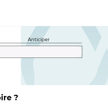
Anticiper
ire ?