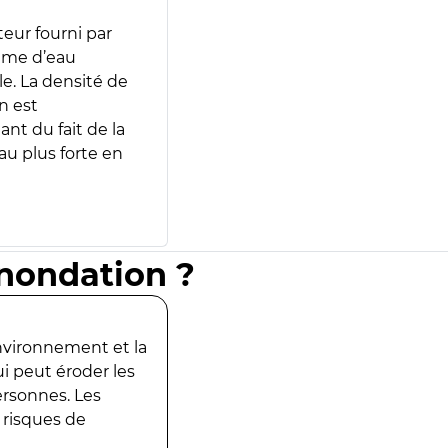
teur fourni par
lume d’eau
e. La densité de
n est
ant du fait de la
u plus forte en
inondation ?
environnement et la
ui peut éroder les
ersonnes. Les
 risques de