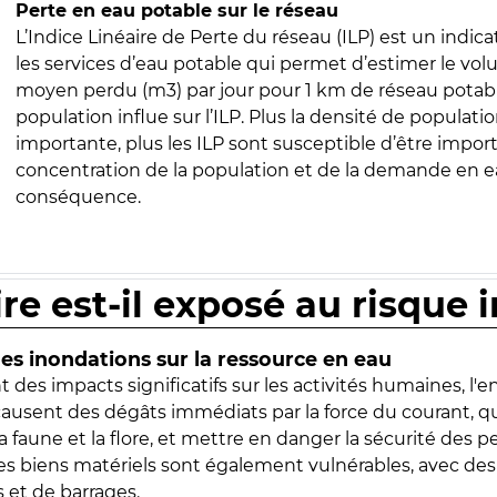
Perte en eau potable sur le réseau
L’Indice Linéaire de Perte du réseau (ILP) est un indica
les services d’eau potable qui permet d’estimer le vo
moyen perdu (m3) par jour pour 1 km de réseau potabl
population influe sur l’ILP. Plus la densité de populatio
importante, plus les ILP sont susceptible d’être import
concentration de la population et de la demande en ea
conséquence.
ire est-il exposé au risque 
s inondations sur la ressource en eau
 des impacts significatifs sur les activités humaines, l'
 causent des dégâts immédiats par la force du courant, q
 faune et la flore, et mettre en danger la sécurité des p
 les biens matériels sont également vulnérables, avec des
 et de barrages.