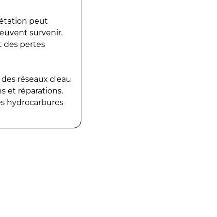
gétation peut
peuvent survenir.
t des pertes
 des réseaux d'eau
 et réparations.
es hydrocarbures