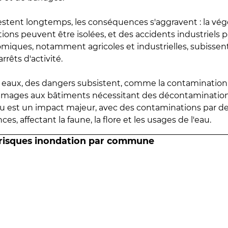
estent longtemps, les conséquences s'aggravent : la vé
tions peuvent être isolées, et des accidents industriels 
omiques, notamment agricoles et industrielles, subissen
rrêts d'activité.
es eaux, des dangers subsistent, comme la contamination
mmages aux bâtiments nécessitant des décontaminations
eau est un impact majeur, avec des contaminations par d
es, affectant la faune, la flore et les usages de l'eau.
 risques inondation par commune