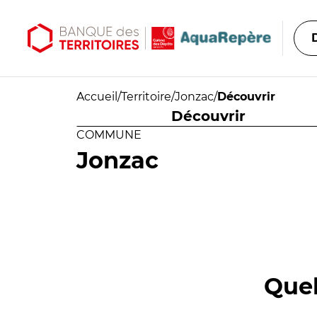
Aller au contenu principal
Aller au menu principal
Accueil
/
Territoire
/
Jonzac
/
Découvrir
Découvrir
COMMUNE
Jonzac
Quel