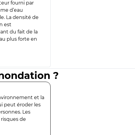
teur fourni par
lume d’eau
e. La densité de
n est
ant du fait de la
u plus forte en
inondation ?
environnement et la
ui peut éroder les
ersonnes. Les
 risques de