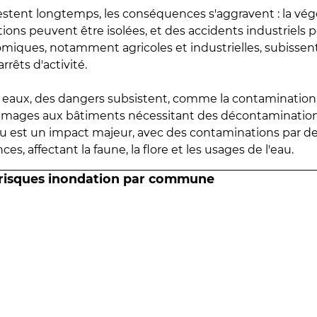
estent longtemps, les conséquences s'aggravent : la vé
tions peuvent être isolées, et des accidents industriels 
omiques, notamment agricoles et industrielles, subissen
rrêts d'activité.
es eaux, des dangers subsistent, comme la contamination
mmages aux bâtiments nécessitant des décontaminations
eau est un impact majeur, avec des contaminations par d
es, affectant la faune, la flore et les usages de l'eau.
 risques inondation par commune