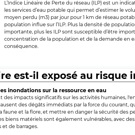
L’Indice Linéaire de Perte du réseau (ILP) est un indica
les services d’eau potable qui permet d’estimer le vo
moyen perdu (m3) par jour pour 1 km de réseau potabl
population influe sur l’ILP. Plus la densité de populatio
importante, plus les ILP sont susceptible d’être import
concentration de la population et de la demande en ea
conséquence.
ire est-il exposé au risque 
s inondations sur la ressource en eau
 des impacts significatifs sur les activités humaines, l'
 causent des dégâts immédiats par la force du courant, q
 faune et la flore, et mettre en danger la sécurité des p
 les biens matériels sont également vulnérables, avec des
 et de barrages.