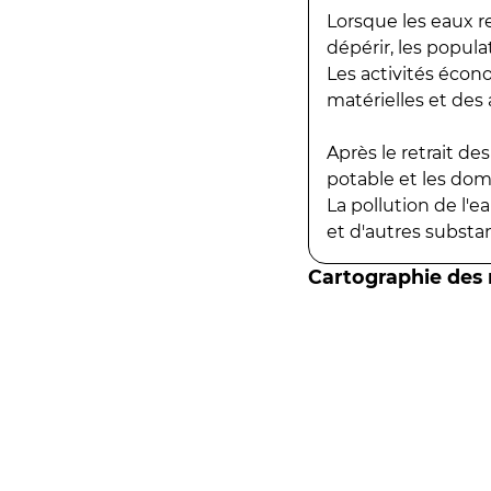
Lorsque les eaux r
dépérir, les popula
Les activités écon
matérielles et des a
Après le retrait d
potable et les do
La pollution de l'
et d'autres substanc
Cartographie des