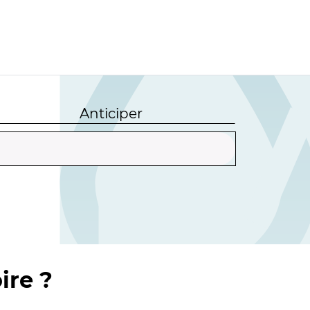
Anticiper
ire ?