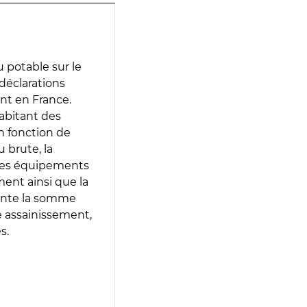
 potable sur le
 déclarations
ent en France.
abitant des
en fonction de
 brute, la
 les équipements
ment ainsi que la
sente la somme
e assainissement,
s.