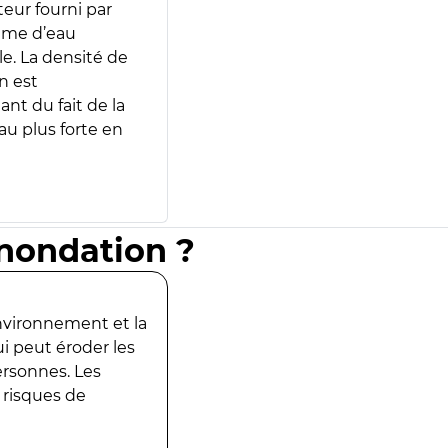
teur fourni par
lume d’eau
e. La densité de
n est
ant du fait de la
u plus forte en
inondation ?
environnement et la
ui peut éroder les
ersonnes. Les
 risques de