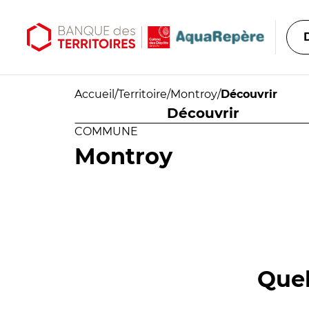
Aller au contenu principal
Aller au menu principal
Accueil
/
Territoire
/
Montroy
/
Découvrir
Découvrir
COMMUNE
Montroy
Quel