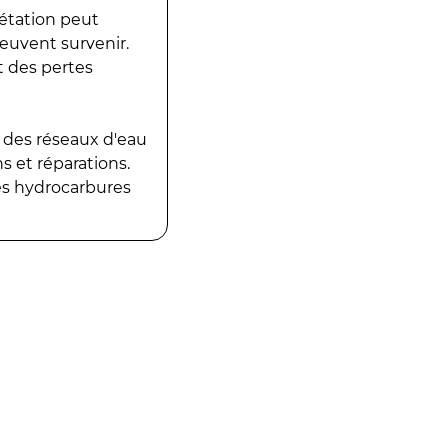
gétation peut
peuvent survenir.
t des pertes
 des réseaux d'eau
 et réparations.
es hydrocarbures