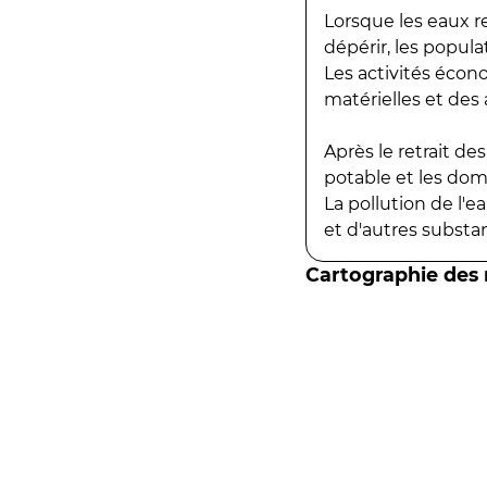
Lorsque les eaux r
dépérir, les popula
Les activités écon
matérielles et des a
Après le retrait d
potable et les do
La pollution de l'
et d'autres substanc
Cartographie des