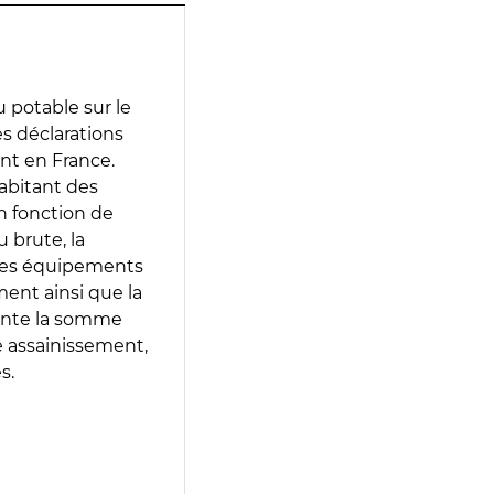
 potable sur le
es déclarations
ent en France.
abitant des
en fonction de
 brute, la
 les équipements
ment ainsi que la
sente la somme
e assainissement,
s.