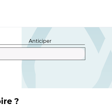
Anticiper
ire ?