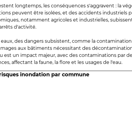
estent longtemps, les conséquences s'aggravent : la vé
tions peuvent être isolées, et des accidents industriels 
omiques, notamment agricoles et industrielles, subissen
rrêts d'activité.
es eaux, des dangers subsistent, comme la contamination
mmages aux bâtiments nécessitant des décontaminations
eau est un impact majeur, avec des contaminations par d
es, affectant la faune, la flore et les usages de l'eau.
 risques inondation par commune