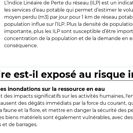
L’Indice Linéaire de Perte du réseau (ILP) est un indica
les services d’eau potable qui permet d’estimer le vo
moyen perdu (m3) par jour pour 1 km de réseau potabl
population influe sur l’ILP. Plus la densité de populatio
importante, plus les ILP sont susceptible d’être import
concentration de la population et de la demande en ea
conséquence.
ire est-il exposé au risque 
s inondations sur la ressource en eau
 des impacts significatifs sur les activités humaines, l'
 causent des dégâts immédiats par la force du courant, q
 faune et la flore, et mettre en danger la sécurité des p
 les biens matériels sont également vulnérables, avec des
 et de barrages.