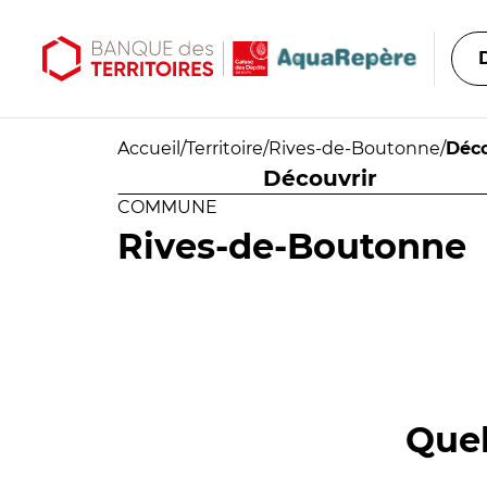
Aller au contenu principal
Aller au menu principal
Accueil
/
Territoire
/
Rives-de-Boutonne
/
Déco
Découvrir
COMMUNE
Rives-de-Boutonne
Quel