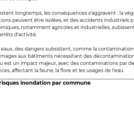
estent longtemps, les conséquences s'aggravent : la vé
tions peuvent être isolées, et des accidents industriels 
omiques, notamment agricoles et industrielles, subissen
rrêts d'activité.
es eaux, des dangers subsistent, comme la contamination
mmages aux bâtiments nécessitant des décontaminations
eau est un impact majeur, avec des contaminations par d
es, affectant la faune, la flore et les usages de l'eau.
 risques inondation par commune