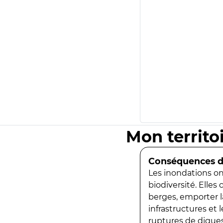
Mon territo
Conséquences de
Les inondations ont
biodiversité. Elles
berges, emporter la
infrastructures et
ruptures de digues