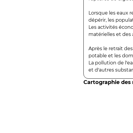
Lorsque les eaux r
dépérir, les popula
Les activités écon
matérielles et des a
Après le retrait d
potable et les do
La pollution de l'
et d'autres substanc
Cartographie des