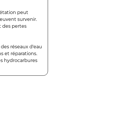
gétation peut
peuvent survenir.
t des pertes
 des réseaux d'eau
 et réparations.
es hydrocarbures