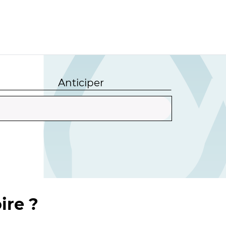
Anticiper
ire ?