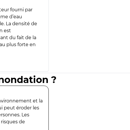
teur fourni par
lume d’eau
e. La densité de
n est
ant du fait de la
u plus forte en
inondation ?
environnement et la
ui peut éroder les
ersonnes. Les
 risques de