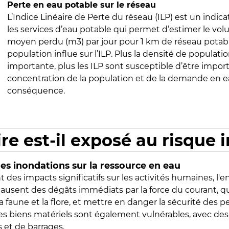
Perte en eau potable sur le réseau
L’Indice Linéaire de Perte du réseau (ILP) est un indica
les services d’eau potable qui permet d’estimer le vo
moyen perdu (m3) par jour pour 1 km de réseau potabl
population influe sur l’ILP. Plus la densité de populatio
importante, plus les ILP sont susceptible d’être import
concentration de la population et de la demande en ea
conséquence.
ire est-il exposé au risque 
s inondations sur la ressource en eau
 des impacts significatifs sur les activités humaines, l'
 causent des dégâts immédiats par la force du courant, q
 faune et la flore, et mettre en danger la sécurité des p
 les biens matériels sont également vulnérables, avec des
 et de barrages.