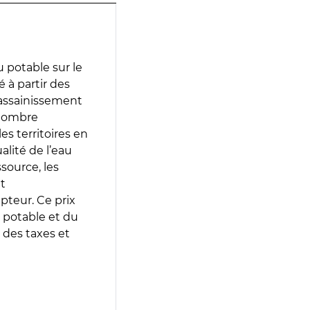
 potable sur le
é à partir des
d’assainissement
 nombre
es territoires en
lité de l’eau
source, les
t
epteur. Ce prix
 potable et du
 des taxes et