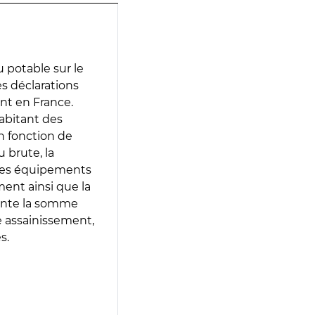
 potable sur le
des déclarations
ent en France.
abitant des
en fonction de
 brute, la
 les équipements
ment ainsi que la
sente la somme
e assainissement,
s.