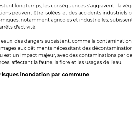
estent longtemps, les conséquences s'aggravent : la vé
tions peuvent être isolées, et des accidents industriels 
omiques, notamment agricoles et industrielles, subissen
rrêts d'activité.
es eaux, des dangers subsistent, comme la contamination
mmages aux bâtiments nécessitant des décontaminations
eau est un impact majeur, avec des contaminations par d
es, affectant la faune, la flore et les usages de l'eau.
 risques inondation par commune