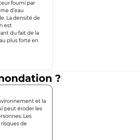
teur fourni par
lume d’eau
e. La densité de
n est
ant du fait de la
u plus forte en
inondation ?
environnement et la
ui peut éroder les
ersonnes. Les
 risques de