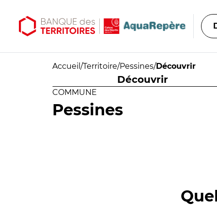
Aller au contenu principal
Aller au menu principal
Accueil
/
Territoire
/
Pessines
/
Découvrir
Découvrir
COMMUNE
Pessines
Quel