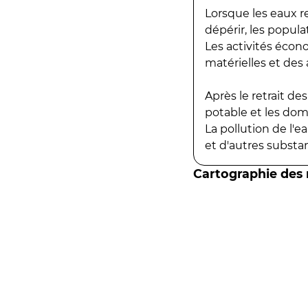
Lorsque les eaux r
dépérir, les popula
Les activités écon
matérielles et des a
Après le retrait d
potable et les do
La pollution de l'
et d'autres substanc
Cartographie des