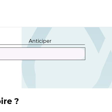
Anticiper
ire ?