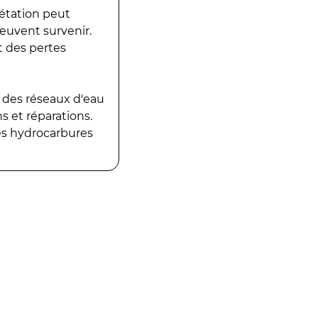
gétation peut
peuvent survenir.
t des pertes
 des réseaux d'eau
 et réparations.
es hydrocarbures