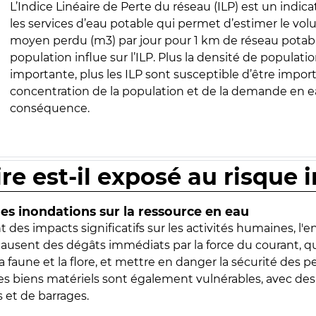
L’Indice Linéaire de Perte du réseau (ILP) est un indica
les services d’eau potable qui permet d’estimer le vo
moyen perdu (m3) par jour pour 1 km de réseau potabl
population influe sur l’ILP. Plus la densité de populatio
importante, plus les ILP sont susceptible d’être import
concentration de la population et de la demande en ea
conséquence.
ire est-il exposé au risque 
s inondations sur la ressource en eau
 des impacts significatifs sur les activités humaines, l'
 causent des dégâts immédiats par la force du courant, q
 faune et la flore, et mettre en danger la sécurité des p
 les biens matériels sont également vulnérables, avec des
 et de barrages.