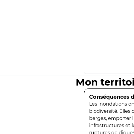
Mon territo
Conséquences de
Les inondations ont
biodiversité. Elles
berges, emporter la
infrastructures et
ruptures de digues