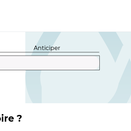
Anticiper
ire ?