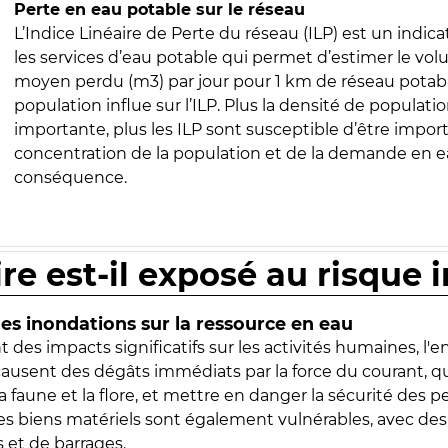
Perte en eau potable sur le réseau
L’Indice Linéaire de Perte du réseau (ILP) est un indica
les services d’eau potable qui permet d’estimer le vo
moyen perdu (m3) par jour pour 1 km de réseau potabl
population influe sur l’ILP. Plus la densité de populatio
importante, plus les ILP sont susceptible d’être import
concentration de la population et de la demande en ea
conséquence.
ire est-il exposé au risque 
s inondations sur la ressource en eau
 des impacts significatifs sur les activités humaines, l'
 causent des dégâts immédiats par la force du courant, q
 faune et la flore, et mettre en danger la sécurité des p
 les biens matériels sont également vulnérables, avec des
 et de barrages.