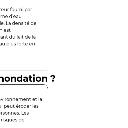
teur fourni par
lume d’eau
e. La densité de
n est
ant du fait de la
u plus forte en
inondation ?
environnement et la
ui peut éroder les
ersonnes. Les
 risques de