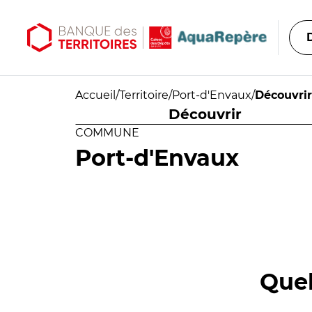
Aller au contenu principal
Aller au menu principal
Accueil
/
Territoire
/
Port-d'Envaux
/
Découvrir
Découvrir
COMMUNE
Port-d'Envaux
Quel