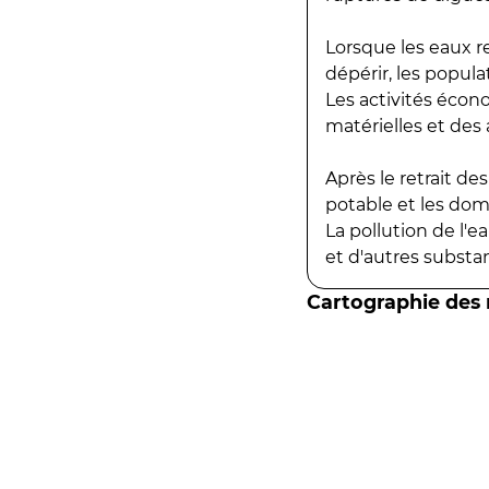
Lorsque les eaux r
dépérir, les popula
Les activités écon
matérielles et des a
Après le retrait d
potable et les do
La pollution de l'
et d'autres substanc
Cartographie des