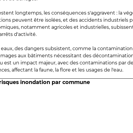
estent longtemps, les conséquences s'aggravent : la vé
tions peuvent être isolées, et des accidents industriels 
omiques, notamment agricoles et industrielles, subissen
rrêts d'activité.
es eaux, des dangers subsistent, comme la contamination
mmages aux bâtiments nécessitant des décontaminations
eau est un impact majeur, avec des contaminations par d
es, affectant la faune, la flore et les usages de l'eau.
 risques inondation par commune