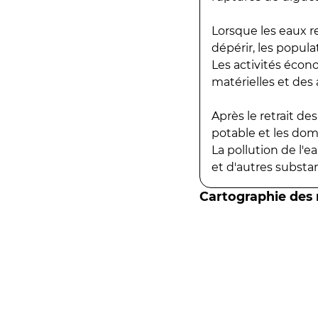
Lorsque les eaux r
dépérir, les popula
Les activités écon
matérielles et des a
Après le retrait d
potable et les do
La pollution de l'
et d'autres substanc
Cartographie des