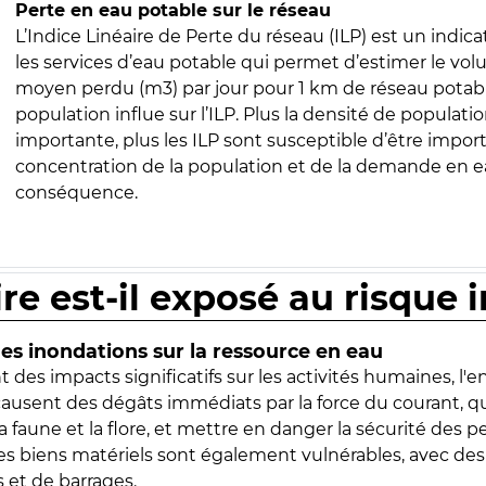
Perte en eau potable sur le réseau
L’Indice Linéaire de Perte du réseau (ILP) est un indica
les services d’eau potable qui permet d’estimer le vo
moyen perdu (m3) par jour pour 1 km de réseau potabl
population influe sur l’ILP. Plus la densité de populatio
importante, plus les ILP sont susceptible d’être import
concentration de la population et de la demande en ea
conséquence.
ire est-il exposé au risque 
s inondations sur la ressource en eau
 des impacts significatifs sur les activités humaines, l'
 causent des dégâts immédiats par la force du courant, q
 faune et la flore, et mettre en danger la sécurité des p
 les biens matériels sont également vulnérables, avec des
 et de barrages.