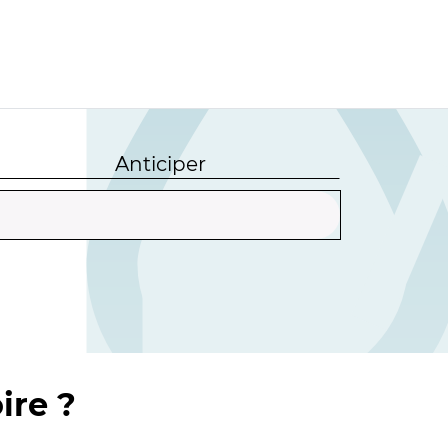
Anticiper
ire ?