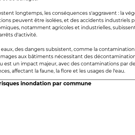
estent longtemps, les conséquences s'aggravent : la vé
tions peuvent être isolées, et des accidents industriels 
omiques, notamment agricoles et industrielles, subissen
rrêts d'activité.
es eaux, des dangers subsistent, comme la contamination
mmages aux bâtiments nécessitant des décontaminations
eau est un impact majeur, avec des contaminations par d
es, affectant la faune, la flore et les usages de l'eau.
 risques inondation par commune