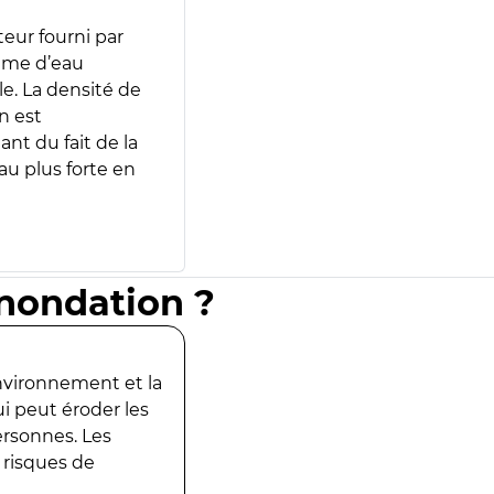
teur fourni par
lume d’eau
e. La densité de
n est
ant du fait de la
u plus forte en
inondation ?
environnement et la
ui peut éroder les
ersonnes. Les
 risques de