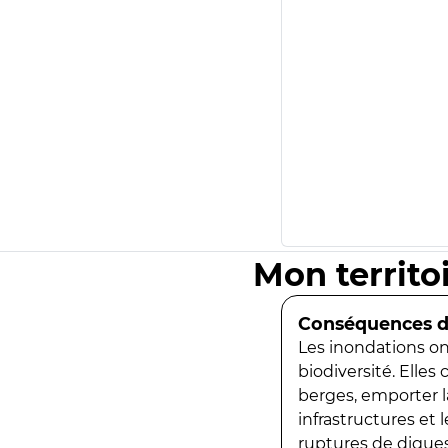
Mon territo
Conséquences de
Les inondations ont
biodiversité. Elles
berges, emporter la
infrastructures et
ruptures de digues