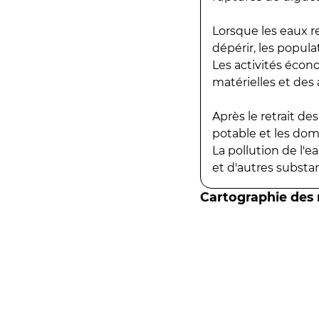
Lorsque les eaux r
dépérir, les popula
Les activités écon
matérielles et des a
Après le retrait d
potable et les do
La pollution de l'
et d'autres substanc
Cartographie des