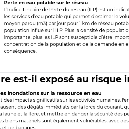
Perte en eau potable sur le réseau
L’Indice Linéaire de Perte du réseau (ILP) est un indica
les services d’eau potable qui permet d’estimer le vo
moyen perdu (m3) par jour pour 1 km de réseau potabl
population influe sur l’ILP. Plus la densité de populatio
importante, plus les ILP sont susceptible d’être import
concentration de la population et de la demande en ea
conséquence.
ire est-il exposé au risque 
s inondations sur la ressource en eau
 des impacts significatifs sur les activités humaines, l'
 causent des dégâts immédiats par la force du courant, q
 faune et la flore, et mettre en danger la sécurité des p
 les biens matériels sont également vulnérables, avec des
 et de barrages.