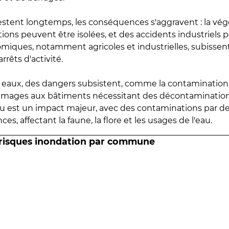
estent longtemps, les conséquences s'aggravent : la vé
tions peuvent être isolées, et des accidents industriels 
omiques, notamment agricoles et industrielles, subissen
rrêts d'activité.
es eaux, des dangers subsistent, comme la contamination
mmages aux bâtiments nécessitant des décontaminations
eau est un impact majeur, avec des contaminations par d
es, affectant la faune, la flore et les usages de l'eau.
 risques inondation par commune