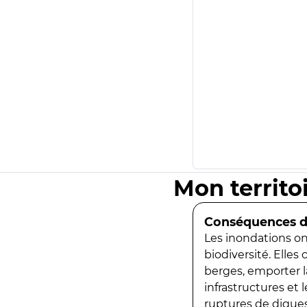
Mon territo
Conséquences de
Les inondations ont
biodiversité. Elles
berges, emporter la
infrastructures et
ruptures de digues