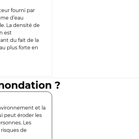
teur fourni par
lume d’eau
e. La densité de
n est
ant du fait de la
u plus forte en
inondation ?
environnement et la
ui peut éroder les
ersonnes. Les
 risques de