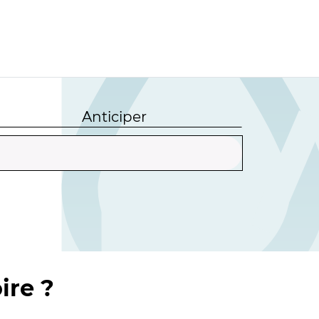
Anticiper
ire ?