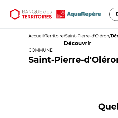
Aller au contenu principal
Aller au menu principal
Accueil
/
Territoire
/
Saint-Pierre-d'Oléron
/
Déc
Découvrir
COMMUNE
Saint-Pierre-d'Oléro
Quel