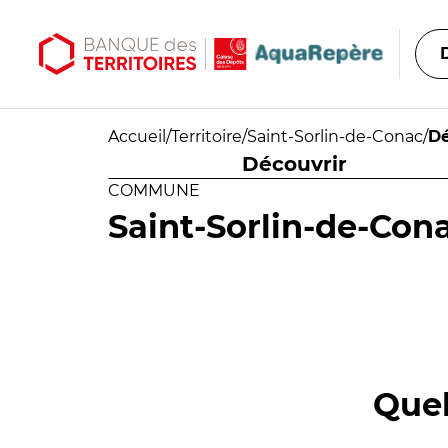
Aller au contenu principal
Aller au menu principal
Accueil
/
Territoire
/
Saint-Sorlin-de-Conac
/
Dé
Découvrir
COMMUNE
Saint-Sorlin-de-Con
Quel