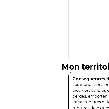
Mon territo
Conséquences de
Les inondations ont
biodiversité. Elles
berges, emporter la
infrastructures et
ruptures de digues