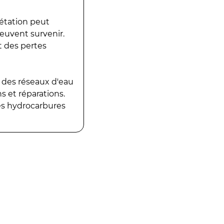
gétation peut
peuvent survenir.
t des pertes
 des réseaux d'eau
 et réparations.
es hydrocarbures