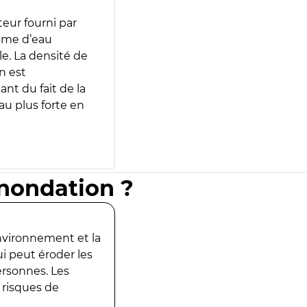
teur fourni par
lume d’eau
e. La densité de
n est
ant du fait de la
u plus forte en
inondation ?
environnement et la
ui peut éroder les
ersonnes. Les
 risques de