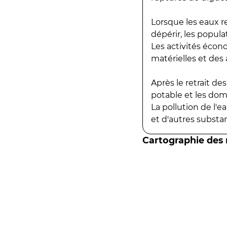
Lorsque les eaux r
dépérir, les popula
Les activités écon
matérielles et des a
Après le retrait d
potable et les do
La pollution de l'
et d'autres substanc
Cartographie des