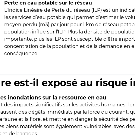
Perte en eau potable sur le réseau
L’Indice Linéaire de Perte du réseau (ILP) est un indica
les services d’eau potable qui permet d’estimer le vo
moyen perdu (m3) par jour pour 1 km de réseau potabl
population influe sur l’ILP. Plus la densité de populatio
importante, plus les ILP sont susceptible d’être import
concentration de la population et de la demande en ea
conséquence.
ire est-il exposé au risque 
s inondations sur la ressource en eau
 des impacts significatifs sur les activités humaines, l'
 causent des dégâts immédiats par la force du courant, q
 faune et la flore, et mettre en danger la sécurité des p
 les biens matériels sont également vulnérables, avec des
 et de barrages.