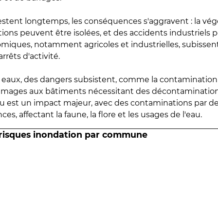
estent longtemps, les conséquences s'aggravent : la vé
tions peuvent être isolées, et des accidents industriels 
omiques, notamment agricoles et industrielles, subissen
rrêts d'activité.
es eaux, des dangers subsistent, comme la contamination
mmages aux bâtiments nécessitant des décontaminations
eau est un impact majeur, avec des contaminations par d
es, affectant la faune, la flore et les usages de l'eau.
 risques inondation par commune