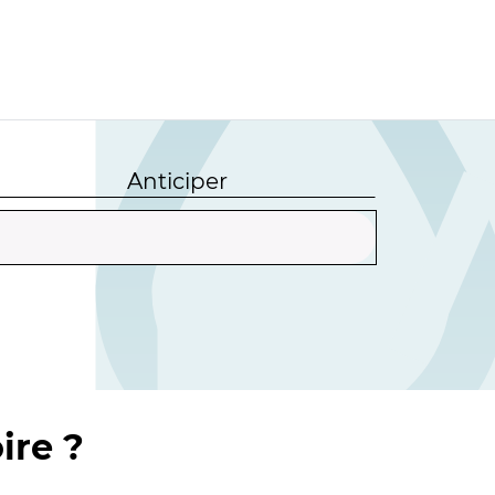
Anticiper
ire ?