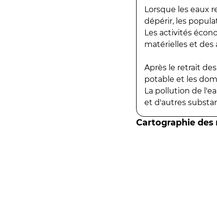
Lorsque les eaux r
dépérir, les popula
Les activités écon
matérielles et des a
Après le retrait d
potable et les do
La pollution de l'
et d'autres substanc
Cartographie des