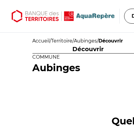
Aller au contenu principal
Aller au menu principal
Accueil
/
Territoire
/
Aubinges
/
Découvrir
Découvrir
COMMUNE
Aubinges
Quel