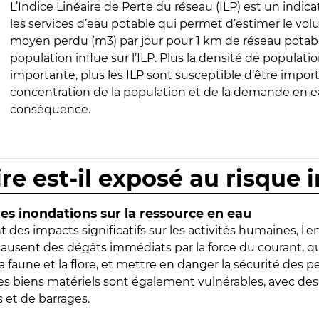
L’Indice Linéaire de Perte du réseau (ILP) est un indica
les services d’eau potable qui permet d’estimer le vo
moyen perdu (m3) par jour pour 1 km de réseau potabl
population influe sur l’ILP. Plus la densité de populatio
importante, plus les ILP sont susceptible d’être import
concentration de la population et de la demande en ea
conséquence.
ire est-il exposé au risque 
s inondations sur la ressource en eau
 des impacts significatifs sur les activités humaines, l'
 causent des dégâts immédiats par la force du courant, q
 faune et la flore, et mettre en danger la sécurité des p
 les biens matériels sont également vulnérables, avec des
 et de barrages.