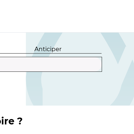
Anticiper
ire ?