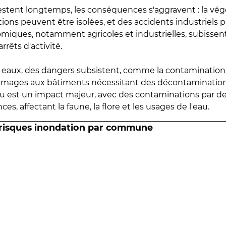
estent longtemps, les conséquences s'aggravent : la vé
tions peuvent être isolées, et des accidents industriels 
omiques, notamment agricoles et industrielles, subissen
rrêts d'activité.
es eaux, des dangers subsistent, comme la contamination
mmages aux bâtiments nécessitant des décontaminations
eau est un impact majeur, avec des contaminations par d
es, affectant la faune, la flore et les usages de l'eau.
 risques inondation par commune