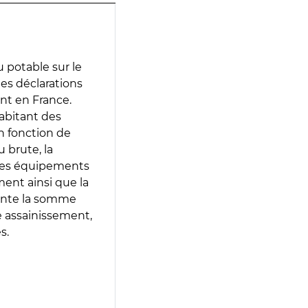
 potable sur le
des déclarations
ent en France.
abitant des
en fonction de
 brute, la
 les équipements
ment ainsi que la
sente la somme
e assainissement,
s.