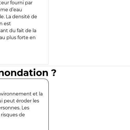
teur fourni par
lume d’eau
e. La densité de
n est
ant du fait de la
u plus forte en
inondation ?
environnement et la
ui peut éroder les
ersonnes. Les
 risques de